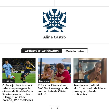
Aline Castro
ARTIGOS RELACIONADOS
Mais do autor
Notícias
Notícias
Notícias
O Boca Juniors buscará
Crítica de ‘I Want Your
Prenderam o oficial
selar sua passagem às
Sex’: Você consegue lidar
Morón acusado de liderar
oitavas de final da Copa
com o chefe de Olivia
uma quadrilha de
Sul-Americana contra o
Wilde?
traficantes
O’Higgins no Chile:
horário, TV e escalações