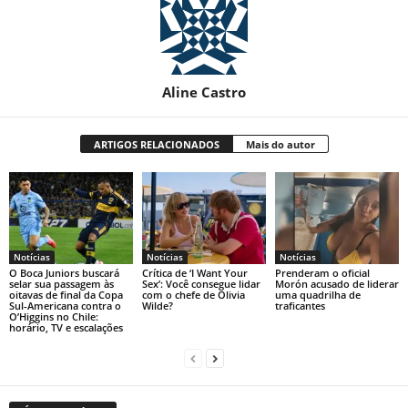
Aline Castro
ARTIGOS RELACIONADOS
Mais do autor
Notícias
Notícias
Notícias
O Boca Juniors buscará
Crítica de ‘I Want Your
Prenderam o oficial
selar sua passagem às
Sex’: Você consegue lidar
Morón acusado de liderar
oitavas de final da Copa
com o chefe de Olivia
uma quadrilha de
Sul-Americana contra o
Wilde?
traficantes
O’Higgins no Chile:
horário, TV e escalações