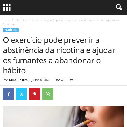
Início
Notícias
O exercício pode prevenir a abstinência da nicotina e ajudar os
fumantes...
NOTÍCIAS
O exercício pode prevenir a
abstinência da nicotina e ajudar
os fumantes a abandonar o
hábito
Por
Aline Castro
-
Julho 8, 2026
40
0