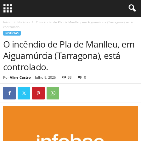
Início
Notícias
O incêndio de Pla de Manlleu, em Aiguamúrcia (Tarragona), está
controlado.
NOTÍCIAS
O incêndio de Pla de Manlleu, em
Aiguamúrcia (Tarragona), está
controlado.
Por
Aline Castro
-
Julho 8, 2026
38
0