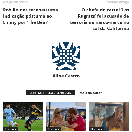
Artigo anterior
Próximo artigo
Rob Reiner recebeu uma
O chefe do cartel ‘Los
indicação póstuma ao
Rugrats’ foi acusado de
Emmy por ‘The Bear’
terrorismo narco-narco no
sul da Califórnia
Aline Castro
ARTIGOS RELACIONADOS
Mais do autor
Notícias
Notícias
Notícias