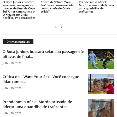
O Boca Juniors buscará
Crítica de ‘I Want Your
Prenderam o oficial
selar sua passagem às
Sex’: Você consegue lidar
Morón acusado de liderar
oitavas de final da Copa
com o chefe de Olivia
uma quadrilha de
Sul-Americana contra o
Wilde?
traficantes
O’Higgins no Chile:
horário, TV e escalações
Últimas notícias
O Boca Juniors buscará selar sua passagem às
oitavas de final...
Julho 30, 2026
Crítica de ‘I Want Your Sex’: Você consegue
lidar com o...
Julho 30, 2026
Prenderam o oficial Morón acusado de
liderar uma quadrilha de traficantes
Julho 30, 2026