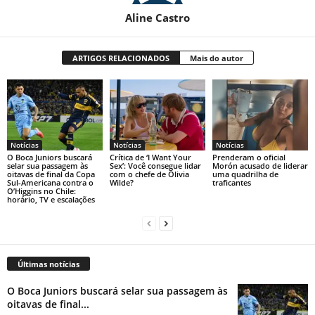
Aline Castro
ARTIGOS RELACIONADOS
Mais do autor
Notícias
Notícias
Notícias
O Boca Juniors buscará
Crítica de ‘I Want Your
Prenderam o oficial
selar sua passagem às
Sex’: Você consegue lidar
Morón acusado de liderar
oitavas de final da Copa
com o chefe de Olivia
uma quadrilha de
Sul-Americana contra o
Wilde?
traficantes
O’Higgins no Chile:
horário, TV e escalações
Últimas notícias
O Boca Juniors buscará selar sua passagem às
oitavas de final...