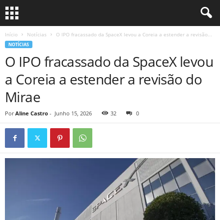
Início
Notícias
O IPO fracassado da SpaceX levou a Coreia a estender a revisão...
NOTÍCIAS
O IPO fracassado da SpaceX levou
a Coreia a estender a revisão do
Mirae
Por
Aline Castro
-
Junho 15, 2026
32
0