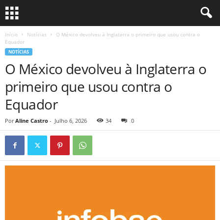
Início
Notícias
O México devolveu à Inglaterra o primeiro que usou contra o
Equador
NOTÍCIAS
O México devolveu à Inglaterra o
primeiro que usou contra o
Equador
Por
Aline Castro
-
Julho 6, 2026
34
0