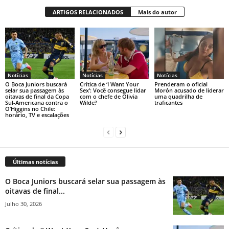
ARTIGOS RELACIONADOS
Mais do autor
Notícias
Notícias
Notícias
O Boca Juniors buscará
Crítica de ‘I Want Your
Prenderam o oficial
selar sua passagem às
Sex’: Você consegue lidar
Morón acusado de liderar
oitavas de final da Copa
com o chefe de Olivia
uma quadrilha de
Sul-Americana contra o
Wilde?
traficantes
O’Higgins no Chile:
horário, TV e escalações
Últimas notícias
O Boca Juniors buscará selar sua passagem às
oitavas de final...
Julho 30, 2026