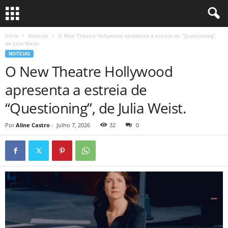
Início
Notícias
O New Theatre Hollywood apresenta a estreia de “Questioning”,
de Julia Weist.
NOTÍCIAS
O New Theatre Hollywood
apresenta a estreia de
“Questioning”, de Julia Weist.
Por
Aline Castro
-
Julho 7, 2026
32
0