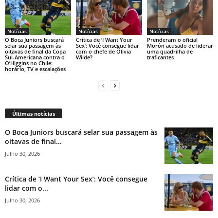
Notícias
Notícias
Notícias
O Boca Juniors buscará
Crítica de ‘I Want Your
Prenderam o oficial
selar sua passagem às
Sex’: Você consegue lidar
Morón acusado de liderar
oitavas de final da Copa
com o chefe de Olivia
uma quadrilha de
Sul-Americana contra o
Wilde?
traficantes
O’Higgins no Chile:
horário, TV e escalações
Últimas notícias
O Boca Juniors buscará selar sua passagem às
oitavas de final...
Julho 30, 2026
Crítica de ‘I Want Your Sex’: Você consegue
lidar com o...
Julho 30, 2026