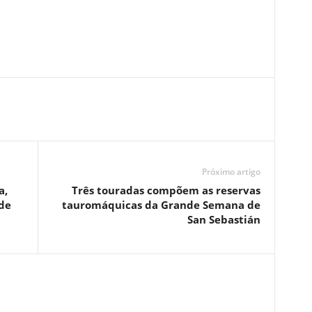
Próximo artigo
a,
Três touradas compõem as reservas
de
tauromáquicas da Grande Semana de
San Sebastián