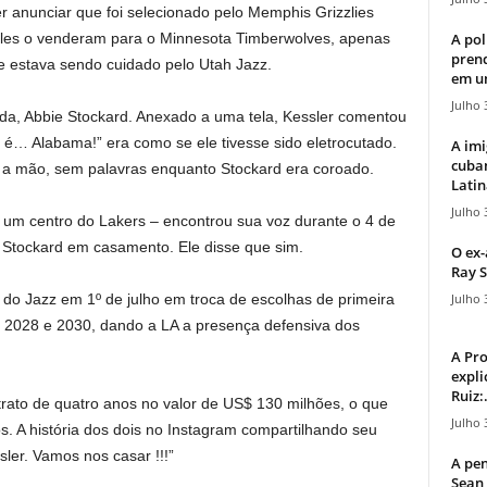
r anunciar que foi selecionado pelo Memphis Grizzlies
A pol
eles o venderam para o Minnesota Timberwolves, apenas
pren
e estava sendo cuidado pelo Utah Jazz.
em u
Julho 
ida, Abbie Stockard. Anexado a uma tela, Kessler comentou
é… Alabama!” era como se ele tivesse sido eletrocutado.
A imi
cuba
m a mão, sem palavras enquanto Stockard era coroado.
Latin
Julho 
um centro do Lakers – encontrou sua voz durante o 4 de
 Stockard em casamento. Ele disse que sim.
O ex-
Ray S
Julho 
 do Jazz em 1º de julho em troca de escolhas de primeira
 2028 e 2030, dando a LA a presença defensiva dos
A Pr
expli
Ruiz:.
rato de quatro anos no valor de US$ 130 milhões, o que
Julho 
. A história dos dois no Instagram compartilhando seu
sler. Vamos nos casar !!!”
A pen
Sean 