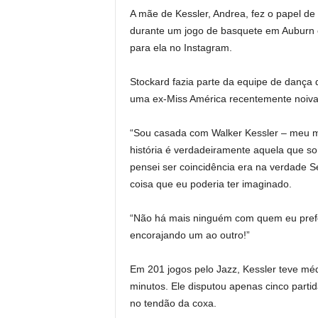
A mãe de Kessler, Andrea, fez o papel de
durante um jogo de basquete em Auburn 
para ela no Instagram.
Stockard fazia parte da equipe de dança 
uma ex-Miss América recentemente noiva 
“Sou casada com Walker Kessler – meu me
história é verdadeiramente aquela que so
pensei ser coincidência era na verdade Se
coisa que eu poderia ter imaginado.
“Não há mais ninguém com quem eu prefer
encorajando um ao outro!”
Em 201 jogos pelo Jazz, Kessler teve méd
minutos. Ele disputou apenas cinco part
no tendão da coxa.