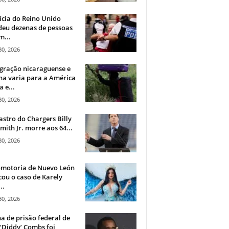
ícia do Reino Unido
deu dezenas de pessoas
m...
30, 2026
gração nicaraguense e
na varia para a América
a e...
30, 2026
astro do Chargers Billy
mith Jr. morre aos 64...
30, 2026
omotoria de Nuevo León
cou o caso de Karely
..
30, 2026
a de prisão federal de
‘Diddy’ Combs foi