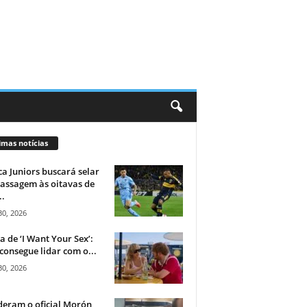
imas notícias
a Juniors buscará selar
assagem às oitavas de
..
30, 2026
ca de ‘I Want Your Sex’:
consegue lidar com o...
30, 2026
eram o oficial Morón