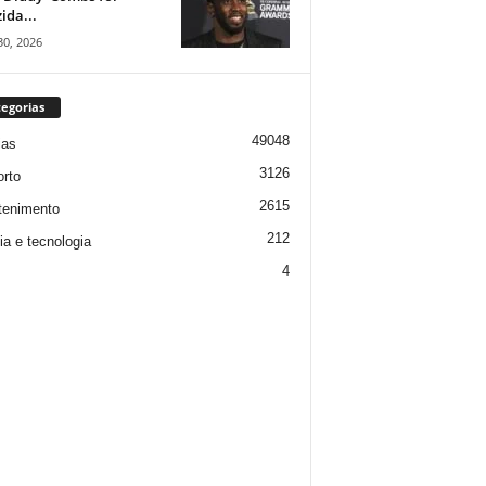
ida...
30, 2026
egorias
49048
ias
3126
rto
2615
tenimento
212
ia e tecnologia
4