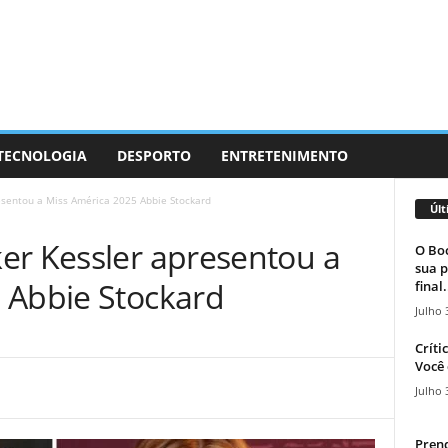
 TECNOLOGIA
DESPORTO
ENTRETENIMENTO
esentou a Miss América 2025 Abbie Stockard
Últ
er Kessler apresentou a
O Boc
sua p
 Abbie Stockard
final.
Julho 
Críti
Você 
Julho 
Prend