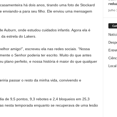
reduz
 casamenteira há dois anos, tirando uma foto de Stockard
Julho 
e enviando-a para seu filho. Ele enviou uma mensagem
Cat
de Auburn, onde estudou cuidados infantis. Agora ela é
Notíc
da estrela do Lakers.
Despo
lhor amigo!”, escreveu ela nas redes sociais. “Nossa
Entre
mente o Senhor poderia ter escrito. Muito do que antes
Ciênc
u plano perfeito, e nossa história é maior do que qualquer
Local
iria passar o resto da minha vida, convivendo e
ia de 9,5 pontos, 9,3 rebotes e 2,4 bloqueios em 25,3
idas nesta temporada enquanto se recuperava de uma lesão