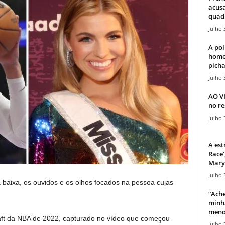
acusa
quadr
Julho 
A pol
home
picha
Julho 
AO V
no re
Julho 
A est
Race’
Mary 
Julho 
baixa, os ouvidos e os olhos focados na pessoa cujas
“Ache
minha
meno
raft da NBA de 2022, capturado no vídeo que começou
Julho 