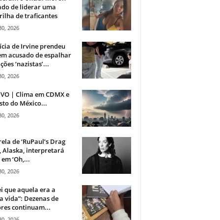
do de liderar uma
ilha de traficantes
30, 2026
ícia de Irvine prendeu
m acusado de espalhar
ções ‘nazistas’...
30, 2026
IVO | Clima em CDMX e
sto do México...
30, 2026
rela de ‘RuPaul’s Drag
, Alaska, interpretará
em ‘Oh,...
30, 2026
i que aquela era a
 vida”: Dezenas de
res continuam...
30, 2026