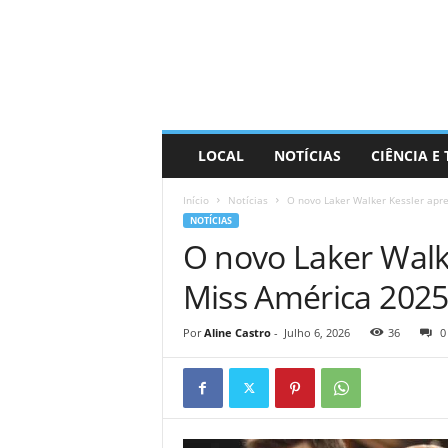
D
i
s
t
r
a
R
LOCAL
NOTÍCIAS
CIÊNCIA E
i
n
Início
Notícias
O novo Laker Walker Kessler apr
d
NOTÍCIAS
o
O novo Laker Walk
Miss América 2025
Por
Aline Castro
-
Julho 6, 2026
36
0