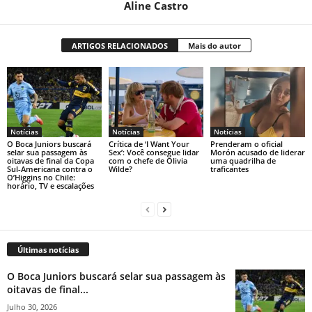
Aline Castro
ARTIGOS RELACIONADOS
Mais do autor
Notícias
Notícias
Notícias
O Boca Juniors buscará
Crítica de ‘I Want Your
Prenderam o oficial
selar sua passagem às
Sex’: Você consegue lidar
Morón acusado de liderar
oitavas de final da Copa
com o chefe de Olivia
uma quadrilha de
Sul-Americana contra o
Wilde?
traficantes
O’Higgins no Chile:
horário, TV e escalações
Últimas notícias
O Boca Juniors buscará selar sua passagem às
oitavas de final...
Julho 30, 2026