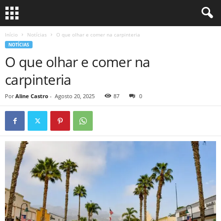
Início
Notícias
O que olhar e comer na carpinteria
NOTÍCIAS
O que olhar e comer na
carpinteria
Por
Aline Castro
-
Agosto 20, 2025
87
0