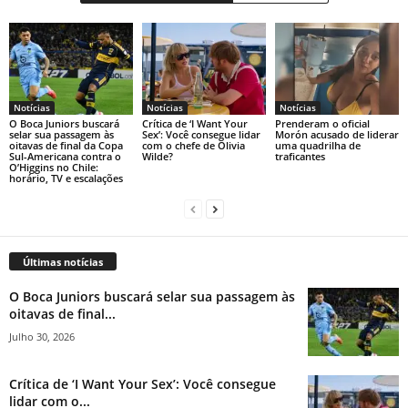
Notícias
Notícias
Notícias
O Boca Juniors buscará
Crítica de ‘I Want Your
Prenderam o oficial
selar sua passagem às
Sex’: Você consegue lidar
Morón acusado de liderar
oitavas de final da Copa
com o chefe de Olivia
uma quadrilha de
Sul-Americana contra o
Wilde?
traficantes
O’Higgins no Chile:
horário, TV e escalações
Últimas notícias
O Boca Juniors buscará selar sua passagem às
oitavas de final...
Julho 30, 2026
Crítica de ‘I Want Your Sex’: Você consegue
lidar com o...