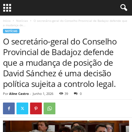
Início
Notícias
O secretário-geral do Conselho Provincial de Badajoz defende que
a mudança de...
NOTÍCIAS
O secretário-geral do Conselho
Provincial de Badajoz defende
que a mudança de posição de
David Sánchez é uma decisão
política sujeita a controlo legal.
Por
Aline Castro
-
Junho 1, 2026
39
0