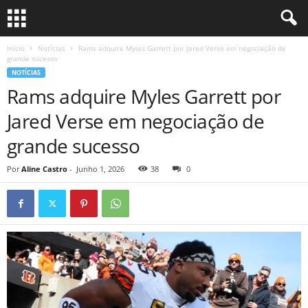
Início
Notícias
Rams adquire Myles Garrett por Jared Verse em negociação de
grande sucesso
NOTÍCIAS
Rams adquire Myles Garrett por
Jared Verse em negociação de
grande sucesso
Por
Aline Castro
-
Junho 1, 2026
38
0