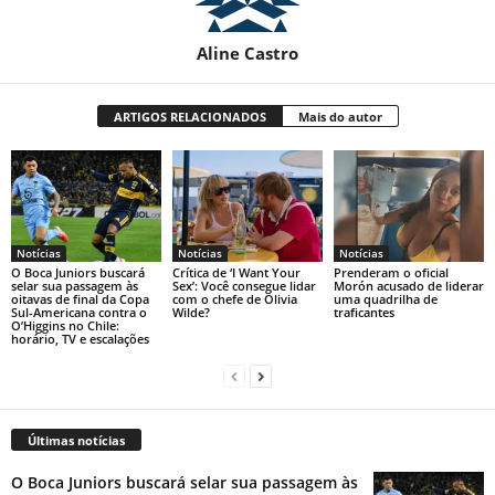
Aline Castro
ARTIGOS RELACIONADOS
Mais do autor
Notícias
Notícias
Notícias
O Boca Juniors buscará
Crítica de ‘I Want Your
Prenderam o oficial
selar sua passagem às
Sex’: Você consegue lidar
Morón acusado de liderar
oitavas de final da Copa
com o chefe de Olivia
uma quadrilha de
Sul-Americana contra o
Wilde?
traficantes
O’Higgins no Chile:
horário, TV e escalações
Últimas notícias
O Boca Juniors buscará selar sua passagem às