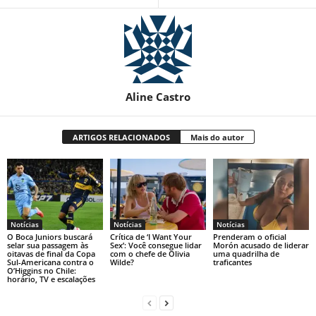
Aline Castro
ARTIGOS RELACIONADOS
Mais do autor
Notícias
Notícias
Notícias
O Boca Juniors buscará
Crítica de ‘I Want Your
Prenderam o oficial
selar sua passagem às
Sex’: Você consegue lidar
Morón acusado de liderar
oitavas de final da Copa
com o chefe de Olivia
uma quadrilha de
Sul-Americana contra o
Wilde?
traficantes
O’Higgins no Chile:
horário, TV e escalações