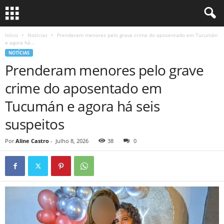
Início
Notícias
Prenderam menores pelo grave crime do aposentado em Tucumán
e agora há...
NOTÍCIAS
Prenderam menores pelo grave
crime do aposentado em
Tucumán e agora há seis
suspeitos
Por
Aline Castro
-
Julho 8, 2026
38
0