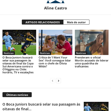
Aline Castro
ARTIGOS RELACIONADOS
Mais do autor
Notícias
Notícias
Notícias
O Boca Juniors buscará
Crítica de ‘I Want Your
Prenderam o oficial
selar sua passagem às
Sex’: Você consegue lidar
Morón acusado de liderar
oitavas de final da Copa
com o chefe de Olivia
uma quadrilha de
Sul-Americana contra o
Wilde?
traficantes
O’Higgins no Chile:
horário, TV e escalações
Últimas notícias
O Boca Juniors buscará selar sua passagem às
oitavas de final...