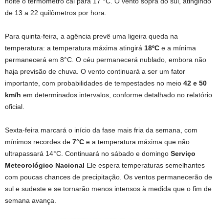
noite o termômetro cai para 17 °C. O vento sopra do sul, atingindo
de 13 a 22 quilômetros por hora.
Para quinta-feira, a agência prevê uma ligeira queda na
temperatura: a temperatura máxima atingirá
18ºC
e a mínima
permanecerá em 8°C. O céu permanecerá nublado, embora não
haja previsão de chuva. O vento continuará a ser um fator
importante, com probabilidades de tempestades no meio
42 e 50
km/h
em determinados intervalos, conforme detalhado no relatório
oficial.
Sexta-feira marcará o início da fase mais fria da semana, com
mínimos recordes de
7°C
e a temperatura máxima que não
ultrapassará 14°C. Continuará no sábado e domingo
Serviço
Meteorológico Nacional
Ele espera temperaturas semelhantes
com poucas chances de precipitação. Os ventos permanecerão de
sul e sudeste e se tornarão menos intensos à medida que o fim de
semana avança.