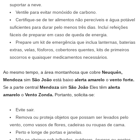
suportar a neve.
Ventile para evitar monóxido de carbono.
Certifique-se de ter alimentos não perecíveis e água potável
suficientes para durar pelo menos três dias. Incluí refeições
fáceis de preparar em caso de queda de energia.
Prepare um kit de emergência que inclua lanternas, baterias
extras, velas, fósforos, cobertores quentes, kits de primeiros
socorros e quaisquer medicamentos necessários.
Ao mesmo tempo, a área montanhosa que cobre
Neuquén,
Mendoza
sim
São João
está baixo
alerta amarelo
o
vento forte.
Se a parte central
Mendoza
sim
São João
Eles têm
alerta
amarelo
o
Vento Zonda.
Portanto, solicita-se:
Evite sair.
Remova ou proteja objetos que possam ser levados pelo
vento, como vasos de flores, cadeiras ou roupas de cama.
Perto e longe de portas e janelas.
Não se abrigue sob telhados, outdoors, árvores ou postes.