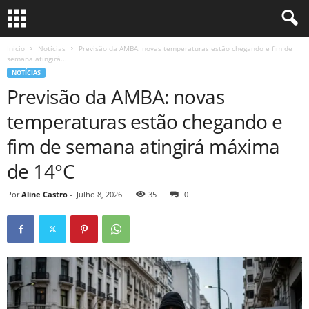
Início
Notícias
Previsão da AMBA: novas temperaturas estão chegando e fim de
semana atingirá...
NOTÍCIAS
Previsão da AMBA: novas
temperaturas estão chegando e
fim de semana atingirá máxima
de 14°C
Por
Aline Castro
-
Julho 8, 2026
35
0