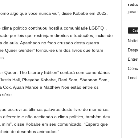
reduz
Julho 
 como algo que você nunca viu”, disse Kobabe em 2022.
 clima político continuou hostil à comunidade LGBTQ+.
Cat
onado por leis que restrinjam direitos e traduções, incluindo
Notíc
ala de aula. Apanhado no fogo cruzado desta guerra
Despo
“The Queer Gender” tornou-se um dos livros que foram
os.
Entre
Ciênc
 Queer: The Literary Edition” contará com comentários
Local
d, Justin Hall, Pheyebe Kobabe, Rani Som, Shannon Som,
a Cox, Ajuan Mance e Matthew Noe estão entre os
 série.
e escrevi as últimas palavras deste livro de memórias;
a diferente e não aceitando o clima político, também deu
a mim”, disse Kobabe em seu comunicado. “Espero que
o cheio de desenhos animados.”