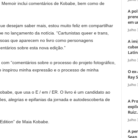
 Memoir inclui comentários de Kobabe, bem como de
A pol
pren
em u
ue desejam saber mais, estou muito feliz em compartilhar
Julho 
e no lançamento da notícia. “Cartunistas queer e trans,
essoas que aparecem no livro como personagens
A imi
cuba
entários sobre esta nova edição.”
Latin
Julho 
com “comentários sobre o processo do projeto fotográfico,
que inspirou minha expressão e o processo de minha
O ex-
Ray S
Julho 
babe, que usa o E / em / ER. O livro é um candidato ao
ões, alegrias e epifanias da jornada e autodescoberta de
A Pr
expli
Ruiz:.
Julho 
Edition” de Maia Kobabe.
A pen
Sean 