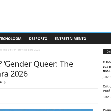
 TECNOLOGIA
DESPORTO
ENTRETENIMENTO
: The Edition’ previsto para 2026
Últ
o? ‘Gender Queer: The
O Boc
sua p
ara 2026
final.
Julho 
0
Críti
Você 
Julho 
Prend