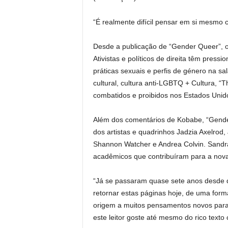
“É realmente difícil pensar em si mesmo
Desde a publicação de “Gender Queer”, o
Ativistas e políticos de direita têm pressi
práticas sexuais e perfis de género na s
cultural, cultura anti-LGBTQ + Cultura, 
combatidos e proibidos nos Estados Unid
Além dos comentários de Kobabe, “Gender
dos artistas e quadrinhos Jadzia Axelro
Shannon Watcher e Andrea Colvin. Sandr
acadêmicos que contribuíram para a nova
“Já se passaram quase sete anos desde qu
retornar estas páginas hoje, de uma form
origem a muitos pensamentos novos par
este leitor goste até mesmo do rico text