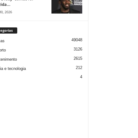
ida...
30, 2026
egorias
49048
ias
3126
rto
2615
tenimento
212
ia e tecnologia
4