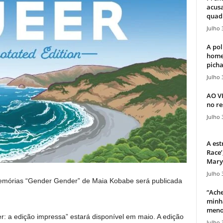
acusa
quadr
Julho 
A pol
home
picha
Julho 
AO V
no re
Julho 
A est
Race’
Mary 
Julho 
emórias “Gender Gender” de Maia Kobabe será publicada
“Ache
minha
meno
: a edição impressa” estará disponível em maio. A edição
Julho 