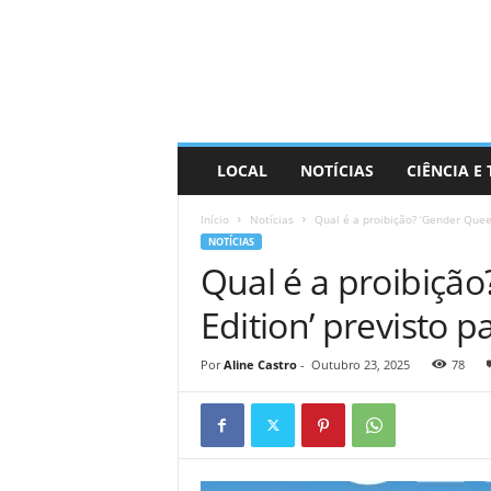
D
i
s
t
r
a
R
LOCAL
NOTÍCIAS
CIÊNCIA E
i
n
Início
Notícias
Qual é a proibição? ‘Gender Queer
d
NOTÍCIAS
o
Qual é a proibiçã
Edition’ previsto p
Por
Aline Castro
-
Outubro 23, 2025
78