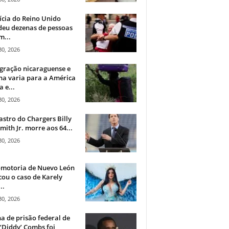
ícia do Reino Unido
deu dezenas de pessoas
m...
30, 2026
gração nicaraguense e
na varia para a América
a e...
30, 2026
astro do Chargers Billy
mith Jr. morre aos 64...
30, 2026
omotoria de Nuevo León
cou o caso de Karely
..
30, 2026
a de prisão federal de
‘Diddy’ Combs foi