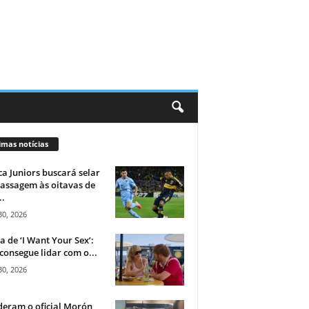
imas notícias
a Juniors buscará selar
assagem às oitavas de
..
30, 2026
ca de ‘I Want Your Sex’:
consegue lidar com o...
30, 2026
eram o oficial Morón