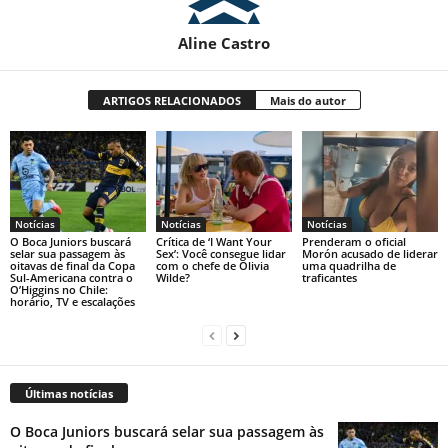
Aline Castro
ARTIGOS RELACIONADOS
Mais do autor
Notícias
Notícias
Notícias
O Boca Juniors buscará
Crítica de ‘I Want Your
Prenderam o oficial
selar sua passagem às
Sex’: Você consegue lidar
Morón acusado de liderar
oitavas de final da Copa
com o chefe de Olivia
uma quadrilha de
Sul-Americana contra o
Wilde?
traficantes
O’Higgins no Chile:
horário, TV e escalações
Últimas notícias
O Boca Juniors buscará selar sua passagem às