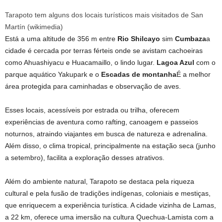
Tarapoto tem alguns dos locais turísticos mais visitados de San
Martín (wikimedia)
Está a uma altitude de 356 m entre
Rio Shilcayo
sim
Cumbaza
a
cidade é cercada por terras férteis onde se avistam cachoeiras
como Ahuashiyacu e Huacamaillo, o lindo lugar.
Lagoa Azul
com o
parque aquático Yakupark e o
Escadas de montanha
É a melhor
área protegida para caminhadas e observação de aves.
Esses locais, acessíveis por estrada ou trilha, oferecem
experiências de aventura como rafting, canoagem e passeios
noturnos, atraindo viajantes em busca de natureza e adrenalina.
Além disso, o clima tropical, principalmente na estação seca (junho
a setembro), facilita a exploração desses atrativos.
Além do ambiente natural, Tarapoto se destaca pela riqueza
cultural e pela fusão de tradições indígenas, coloniais e mestiças,
que enriquecem a experiência turística. A cidade vizinha de Lamas,
a 22 km, oferece uma imersão na cultura Quechua-Lamista com a