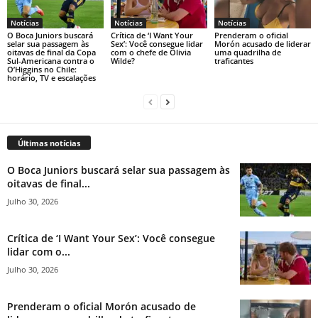
Notícias
Notícias
Notícias
O Boca Juniors buscará
Crítica de ‘I Want Your
Prenderam o oficial
selar sua passagem às
Sex’: Você consegue lidar
Morón acusado de liderar
oitavas de final da Copa
com o chefe de Olivia
uma quadrilha de
Sul-Americana contra o
Wilde?
traficantes
O’Higgins no Chile:
horário, TV e escalações
Últimas notícias
O Boca Juniors buscará selar sua passagem às
oitavas de final...
Julho 30, 2026
Crítica de ‘I Want Your Sex’: Você consegue
lidar com o...
Julho 30, 2026
Prenderam o oficial Morón acusado de