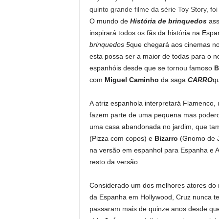
quinto grande filme da série Toy Story, foi
O mundo de
História de brinquedos
ass
inspirará todos os fãs da história na Esp
brinquedos 5
que chegará aos cinemas no 
esta possa ser a maior de todas para o n
espanhóis desde que se tornou famoso
B
com
Miguel Caminho
da saga
CARRO
qu
A atriz espanhola interpretará Flamenco
fazem parte de uma pequena mas podero
uma casa abandonada no jardim, que tam
(Pizza com copos) e
Bizarro
(Gnomo de J
na versão em espanhol para Espanha e Am
resto da versão.
Considerado um dos melhores atores do n
da Espanha em Hollywood, Cruz nunca t
passaram mais de quinze anos desde que 