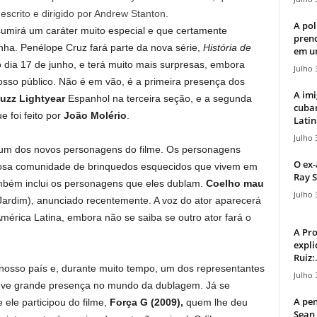
 escrito e dirigido por Andrew Stanton.
A pol
umirá um caráter muito especial e que certamente
pren
anha. Penélope Cruz fará parte da nova série,
História de
em u
dia 17 de junho, e terá muito mais surpresas, embora
Julho 
osso público. Não é em vão, é a primeira presença dos
A imi
uzz Lightyear
Espanhol na terceira seção, e a segunda
cuba
e foi feito por
João Molério
.
Latin
Julho 
, um dos novos personagens do filme. Os personagens
O ex-
sa comunidade de brinquedos esquecidos que vivem em
Ray S
bém inclui os personagens que eles dublam.
Coelho mau
Julho 
ardim), anunciado recentemente. A voz do ator aparecerá
érica Latina, embora não se saiba se outro ator fará o
A Pr
expli
Ruiz:.
osso país e, durante muito tempo, um dos representantes
Julho 
eve grande presença no mundo da dublagem. Já se
A pen
ele participou do filme,
Força G (2009),
quem lhe deu
Sean 