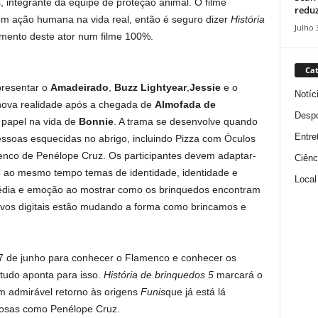
s, integrante da equipe de proteção animal. O filme
reduz
om ação humana na vida real, então é seguro dizer
História
Julho 
imento deste ator num filme 100%.
Cat
resentar o
Amadeirado
,
Buzz Lightyear
,
Jessie
e o
Notíc
nova realidade após a chegada de
Almofada de
Despo
o papel na vida de
Bonnie
. A trama se desenvolve quando
Entre
soas esquecidas no abrigo, incluindo Pizza com Óculos
enco de Penélope Cruz. Os participantes devem adaptar-
Ciênc
o ao mesmo tempo temas de identidade, identidade e
Local
édia e emoção ao mostrar como os brinquedos encontram
vos digitais estão mudando a forma como brincamos e
7 de junho para conhecer o Flamenco e conhecer os
tudo aponta para isso.
História de brinquedos 5
marcará o
um admirável retorno às origens
Funis
que já está lá
mosas como Penélope Cruz.