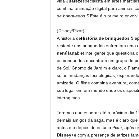
vida
Juárez
especialista em artes marciai
combina animação digital para animais c
de brinquedos 5
Este é o primeiro envolv
(Disney/Pixar)
A história de
História de brinquedos 5
ap
restante dos brinquedos enfrentam uma 
nenúfar
tablet inteligente que questiona 
os brinquedos encontram um grupo de pes
de Sol, Gnomo de Jardim e claro, o Flam
se às mudanças tecnológicas, explorand
amizade. O filme combina aventura, com
seu lugar em um mundo onde os dispositi
interagimos.
Teremos que esperar até o próximo dia 1
demais amigos da saga, mas é claro que 
antes e o depois do estúdio Pixar, após 
Disney+
e com a presença de atrizes fa