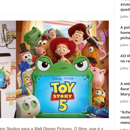
acusa
quadr
Julho 
A pol
home
picha
Julho 
AO V
no re
Julho 
A est
Race’
Mary 
Julho 
“Ache
minha
meno
ion Studios para a Walt Disney Pictures. O filme, que é o
Julho 