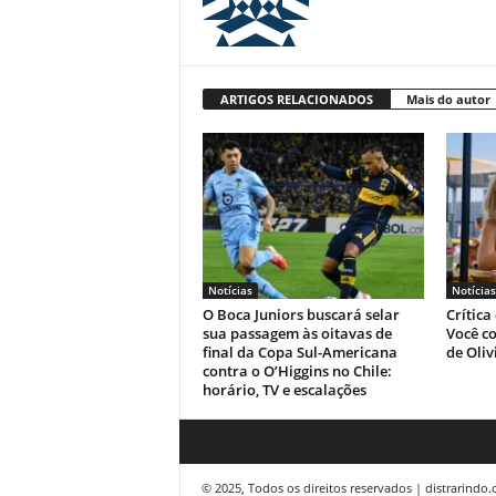
ARTIGOS RELACIONADOS
Mais do autor
Notícias
Notícias
O Boca Juniors buscará selar
Crítica
sua passagem às oitavas de
Você co
final da Copa Sul-Americana
de Oliv
contra o O’Higgins no Chile:
horário, TV e escalações
© 2025, Todos os direitos reservados | distrarindo