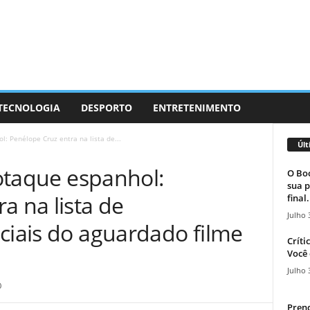
 TECNOLOGIA
DESPORTO
ENTRETENIMENTO
l: Penélope Cruz entra na lista de...
Últ
sotaque espanhol:
O Boc
sua p
a na lista de
final.
Julho 
ciais do aguardado filme
Críti
Você 
Julho 
0
Prend