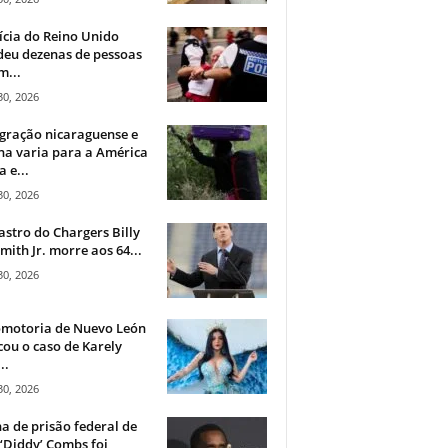
ícia do Reino Unido
deu dezenas de pessoas
m...
30, 2026
gração nicaraguense e
na varia para a América
a e...
30, 2026
astro do Chargers Billy
mith Jr. morre aos 64...
30, 2026
omotoria de Nuevo León
cou o caso de Karely
..
30, 2026
a de prisão federal de
‘Diddy’ Combs foi