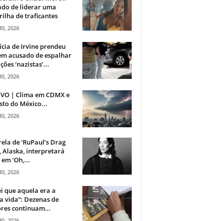
do de liderar uma
ilha de traficantes
30, 2026
ícia de Irvine prendeu
m acusado de espalhar
ções ‘nazistas’...
30, 2026
IVO | Clima em CDMX e
sto do México...
30, 2026
rela de ‘RuPaul’s Drag
, Alaska, interpretará
em ‘Oh,...
30, 2026
i que aquela era a
 vida”: Dezenas de
res continuam...
30, 2026