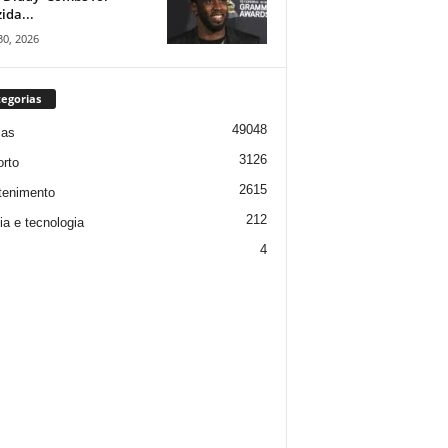
ida...
30, 2026
egorias
49048
ias
3126
rto
2615
tenimento
212
ia e tecnologia
4