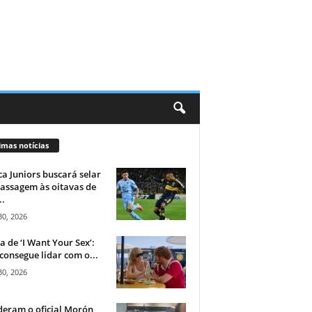
imas notícias
a Juniors buscará selar
assagem às oitavas de
..
30, 2026
ca de ‘I Want Your Sex’:
consegue lidar com o...
30, 2026
eram o oficial Morón