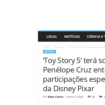
D
i
s
t
r
a
R
LOCAL
NOTÍCIAS
CIÊNCIA E
i
n
Início
Notícias
‘Toy Story 5’ terá sotaque espanho
d
NOTÍCIAS
o
‘Toy Story 5’ terá 
Penélope Cruz entr
participações espe
da Disney Pixar
Por
Aline Castro
-
Junho 4, 2026
36