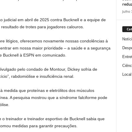
reduz
Julho 
judicial em abril de 2025 contra Bucknell e a equipe de
 resultado de trotes para jogadores calouros.
Cat
Notíc
e litígios, oferecemos novamente nossas condolências à
Despo
centrar em nossa maior prioridade – a saúde e a segurança
sse Bucknell à ESPN em comunicado.
Entre
Ciênc
ivulgado pelo condado de Montour, Dickey sofria de
Local
cio”, rabdomiólise e insuficiência renal.
 à medida que proteínas e eletrólitos dos músculos
ínea. A pesquisa mostrou que a síndrome falciforme pode
lise.
o treinador e treinador esportivo de Bucknell sabia que
o tomou medidas para garantir precauções.