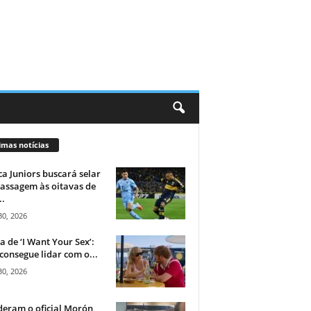
imas notícias
a Juniors buscará selar
assagem às oitavas de
..
30, 2026
ca de ‘I Want Your Sex’:
consegue lidar com o...
30, 2026
eram o oficial Morón