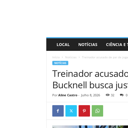
D
i
s
t
r
a
R
LOCAL
NOTÍCIAS
CIÊNCIA E
i
n
Início
Notícias
Treinador acusado de pai de joga
d
NOTÍCIAS
o
Treinador acusado
Bucknell busca jus
Por
Aline Castro
-
Julho 8, 2026
32
0