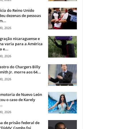
ícia do Reino Unido
deu dezenas de pessoas
m...
30, 2026
gração nicaraguense e
na varia para a América
a e...
30, 2026
astro do Chargers Billy
mith Jr. morre aos 64...
30, 2026
omotoria de Nuevo León
cou o caso de Karely
..
30, 2026
a de prisão federal de
‘Diddy’ Combs foi