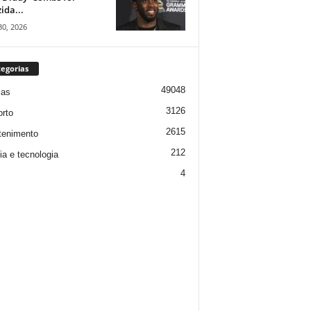
ida...
30, 2026
egorias
49048
ias
3126
rto
2615
tenimento
212
ia e tecnologia
4