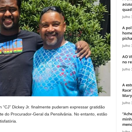
acusa
quadr
Julho 
A pol
home
picha
Julho 
AO V
no re
Julho 
A est
Race’
Mary 
Julho 
 “CJ” Dickey Jr. finalmente puderam expressar gratidão
“Ache
te do Procurador-Geral da Pensilvânia. No entanto, estão
minha
sfatória.
meno
Julho 