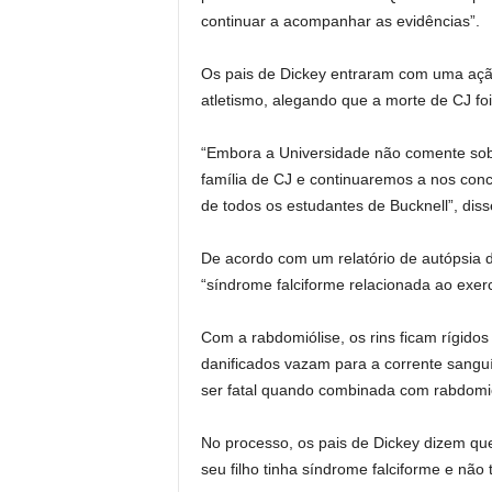
continuar a acompanhar as evidências”.
Os pais de Dickey entraram com uma ação 
atletismo, alegando que a morte de CJ foi
“Embora a Universidade não comente sobr
família de CJ e continuaremos a nos con
de todos os estudantes de Bucknell”, di
De acordo com um relatório de autópsia d
“síndrome falciforme relacionada ao exercí
Com a rabdomiólise, os rins ficam rígidos
danificados vazam para a corrente sangu
ser fatal quando combinada com rabdomió
No processo, os pais de Dickey dizem que 
seu filho tinha síndrome falciforme e nã