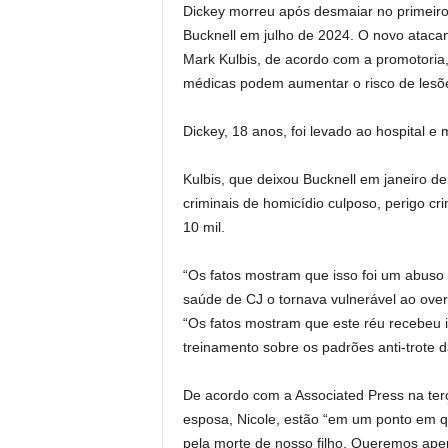
Dickey morreu após desmaiar no primeiro
Bucknell em julho de 2024. O novo atacan
Mark Kulbis, de acordo com a promotoria
médicas podem aumentar o risco de lesõe
Dickey, 18 anos, foi levado ao hospital e 
Kulbis, que deixou Bucknell em janeiro d
criminais de homicídio culposo, perigo cri
10 mil.
“Os fatos mostram que isso foi um abuso 
saúde de CJ o tornava vulnerável ao ove
“Os fatos mostram que este réu recebeu
treinamento sobre os padrões anti-trote 
De acordo com a Associated Press na terça-
esposa, Nicole, estão “em um ponto em q
pela morte de nosso filho. Queremos ape