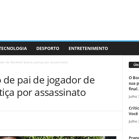
 TECNOLOGIA
DESPORTO
ENTRETENIMENTO
dor de Bucknell busca justiça por assassinato
Últ
 de pai de jogador de
O Boc
sua p
tiça por assassinato
final.
Julho 
Críti
Você 
Julho 
Prend