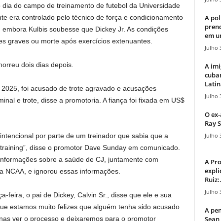
 dia do campo de treinamento de futebol da Universidade
A pol
te era controlado pelo técnico de força e condicionamento
pren
, embora Kulbis soubesse que Dickey Jr. As condições
em u
s graves ou morte após exercícios extenuantes.
Julho 
morreu dois dias depois.
A imi
cuba
Latin
e 2025, foi acusado de trote agravado e acusações
Julho 
minal e trote, disse a promotoria. A fiança foi fixada em US$
O ex-
Ray S
Julho 
intencional por parte de um treinador que sabia que a
rtraining”, disse o promotor Dave Sunday em comunicado.
 informações sobre a saúde de CJ, juntamente com
A Pr
expli
da NCAA, e ignorou essas informações.
Ruiz:.
Julho 
feira, o pai de Dickey, Calvin Sr., disse que ele e sua
ue estamos muito felizes que alguém tenha sido acusado
A pen
Sean 
nas ver o processo e deixaremos para o promotor