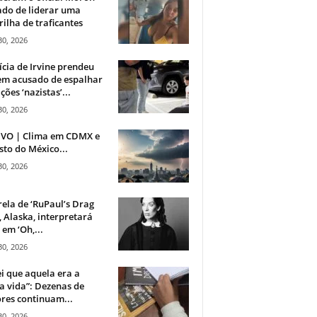
do de liderar uma
ilha de traficantes
30, 2026
ícia de Irvine prendeu
m acusado de espalhar
ções ‘nazistas’...
30, 2026
IVO | Clima em CDMX e
sto do México...
30, 2026
rela de ‘RuPaul’s Drag
, Alaska, interpretará
em ‘Oh,...
30, 2026
i que aquela era a
 vida”: Dezenas de
res continuam...
30, 2026