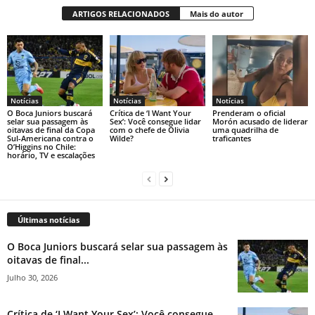
ARTIGOS RELACIONADOS
Mais do autor
Notícias
Notícias
Notícias
O Boca Juniors buscará
Crítica de ‘I Want Your
Prenderam o oficial
selar sua passagem às
Sex’: Você consegue lidar
Morón acusado de liderar
oitavas de final da Copa
com o chefe de Olivia
uma quadrilha de
Sul-Americana contra o
Wilde?
traficantes
O’Higgins no Chile:
horário, TV e escalações
Últimas notícias
O Boca Juniors buscará selar sua passagem às
oitavas de final...
Julho 30, 2026
Crítica de ‘I Want Your Sex’: Você consegue