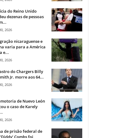
ícia do Reino Unido
deu dezenas de pessoas
m...
30, 2026
gração nicaraguense e
na varia para a América
a e...
30, 2026
astro do Chargers Billy
mith Jr. morre aos 64...
30, 2026
omotoria de Nuevo León
cou o caso de Karely
..
30, 2026
a de prisão federal de
‘Diddy’ Combs foi