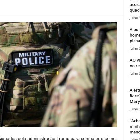
acusa
quadr
Julho 
A pol
home
picha
Julho 
AO V
no re
Julho 
A est
Race’
Mary 
Julho 
“Ache
minha
meno
signados pela administração Trump para combater o crime
Julho 