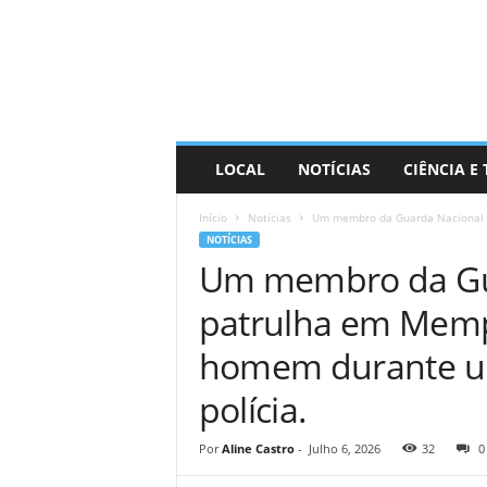
D
i
s
t
r
a
R
LOCAL
NOTÍCIAS
CIÊNCIA E
i
n
Início
Notícias
Um membro da Guarda Nacional e
d
NOTÍCIAS
o
Um membro da Gu
patrulha em Memp
homem durante um
polícia.
Por
Aline Castro
-
Julho 6, 2026
32
0