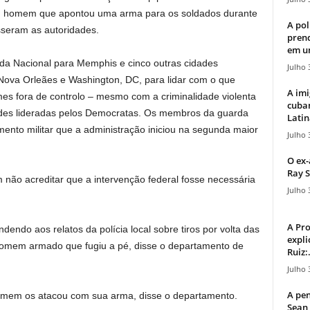
 homem que apontou uma arma para os soldados durante
A pol
sseram as autoridades.
pren
em u
da Nacional para Memphis e cinco outras cidades
Julho 
 Nova Orleães e Washington, DC, para lidar com o que
A imi
s fora de controlo – mesmo com a criminalidade violenta
cuba
ades lideradas pelos Democratas. Os membros da guarda
Latin
to militar que a administração iniciou na segunda maior
Julho 
O ex-
Ray S
 não acreditar que a intervenção federal fosse necessária
Julho 
A Pr
do aos relatos da polícia local sobre tiros por volta das
expli
omem armado que fugiu a pé, disse o departamento de
Ruiz:.
Julho 
A pen
omem os atacou com sua arma, disse o departamento.
Sean 