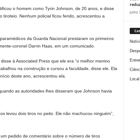
reduz
tificou o homem como Tyrin Johnson, de 20 anos, e disse
Julho 
 tiroteio. Nenhum policial ficou ferido, acrescentou a
Cat
 paramédicos da Guarda Nacional prestaram os primeiros
Notíc
tenente-coronel Darrin Haas, em um comunicado.
Despo
Entre
 disse à Associated Press que ele era “o melhor menino
abalhou na construção e cursou a faculdade, disse ele. Ela
Ciênc
início deste ano, acrescentou ela.
Local
quando as autoridades lhes disseram que Johnson havia
s levou dois tiros no peito. Ele não machucou ninguém”,
 um pedido de comentário sobre o número de tiros