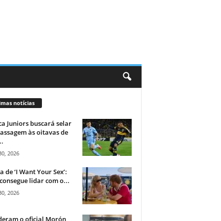
imas notícias
a Juniors buscará selar
assagem às oitavas de
..
30, 2026
ca de ‘I Want Your Sex’:
consegue lidar com o...
30, 2026
eram o oficial Morón