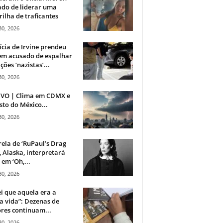
do de liderar uma
ilha de traficantes
30, 2026
ícia de Irvine prendeu
m acusado de espalhar
ções ‘nazistas’...
30, 2026
IVO | Clima em CDMX e
sto do México...
30, 2026
rela de ‘RuPaul’s Drag
, Alaska, interpretará
em ‘Oh,...
30, 2026
i que aquela era a
 vida”: Dezenas de
res continuam...
30, 2026