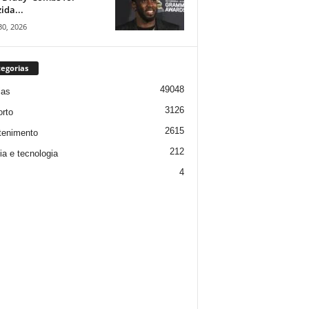
ida...
30, 2026
egorias
49048
ias
3126
rto
2615
tenimento
212
ia e tecnologia
4