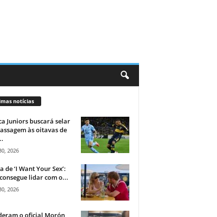
imas notícias
a Juniors buscará selar
assagem às oitavas de
..
30, 2026
ca de ‘I Want Your Sex’:
consegue lidar com o...
30, 2026
eram o oficial Morón