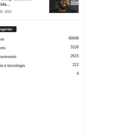
ida...
30, 2026
egorias
49048
ias
3126
rto
2615
tenimento
212
ia e tecnologia
4