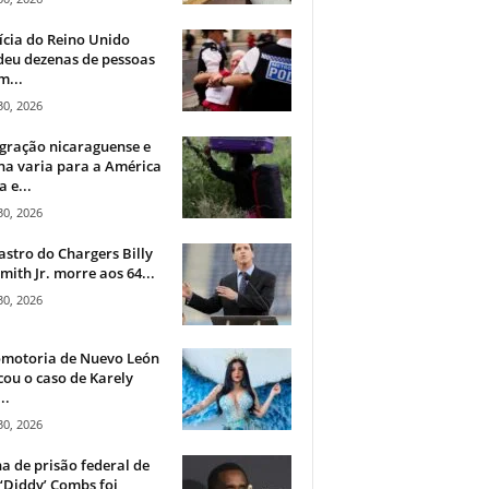
ícia do Reino Unido
deu dezenas de pessoas
m...
30, 2026
gração nicaraguense e
na varia para a América
a e...
30, 2026
astro do Chargers Billy
mith Jr. morre aos 64...
30, 2026
omotoria de Nuevo León
cou o caso de Karely
..
30, 2026
a de prisão federal de
‘Diddy’ Combs foi