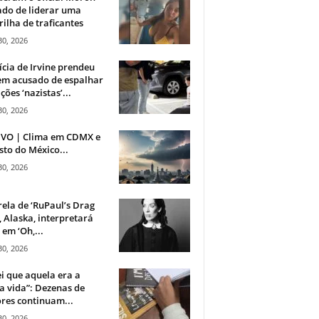
do de liderar uma
ilha de traficantes
30, 2026
ícia de Irvine prendeu
m acusado de espalhar
ções ‘nazistas’...
30, 2026
IVO | Clima em CDMX e
sto do México...
30, 2026
rela de ‘RuPaul’s Drag
, Alaska, interpretará
em ‘Oh,...
30, 2026
i que aquela era a
 vida”: Dezenas de
res continuam...
30, 2026