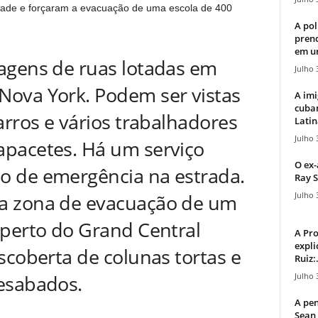
ade e forçaram a evacuação de uma escola de 400
A pol
pren
em u
agens de ruas lotadas em
Julho 
ova York. Podem ser vistas
A imi
cuba
arros e vários trabalhadores
Latin
Julho 
pacetes. Há um serviço
O ex-
 de emergência na estrada.
Ray S
Julho 
a zona de evacuação de um
 perto do Grand Central
A Pr
expli
scoberta de colunas tortas e
Ruiz:.
Julho 
esabados.
A pen
Sean 