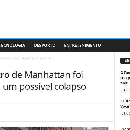
 TECNOLOGIA
DESPORTO
ENTRETENIMENTO
 foi evacuado devido a um possível...
Últ
ro de Manhattan foi
O Boc
sua p
 um possível colapso
final.
Julho 
Críti
Você 
Julho 
Prend