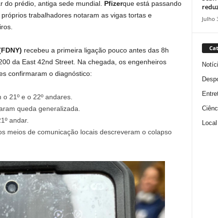
ar do prédio, antiga sede mundial.
Pfizer
que está passando
reduz
róprios trabalhadores notaram as vigas tortas e
Julho 
ros.
Cat
(FDNY)
recebeu a primeira ligação pouco antes das 8h
 200 da East 42nd Street. Na chegada, os engenheiros
Notíc
es confirmaram o diagnóstico:
Despo
Entre
o 21º e o 22º andares.
Ciênc
taram queda generalizada.
21º andar.
Local
os meios de comunicação locais descreveram o colapso