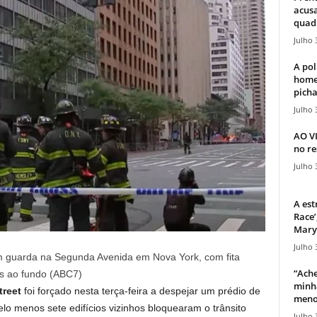
acusa
quadr
Julho 
A pol
home
picha
Julho 
AO V
no re
Julho 
A est
Race’
Mary 
Julho 
 guarda na Segunda Avenida em Nova York, com fita
“Ache
us ao fundo (ABC7)
minha
treet
foi forçado nesta terça-feira a despejar um prédio de
meno
lo menos sete edifícios vizinhos bloquearam o trânsito
Julho 