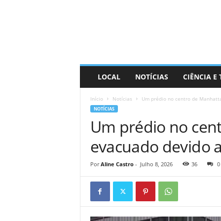
D
i
s
t
r
a
R
LOCAL
NOTÍCIAS
CIÊNCIA E
i
n
Início
Notícias
Um prédio no centro de Manhattan
d
NOTÍCIAS
o
Um prédio no cent
evacuado devido a
Por
Aline Castro
-
Julho 8, 2026
36
0