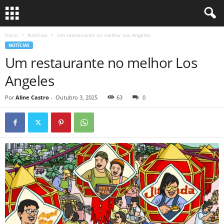
Início
Notícias
Um restaurante no melhor Los Angeles
NOTÍCIAS
Um restaurante no melhor Los
Angeles
Por
Aline Castro
-
Outubro 3, 2025
63
0