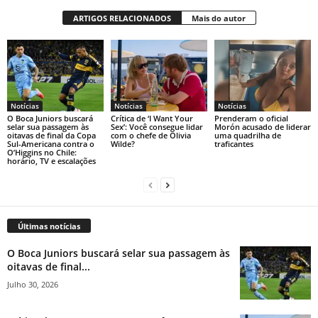
ARTIGOS RELACIONADOS
Mais do autor
Notícias
Notícias
Notícias
O Boca Juniors buscará
Crítica de ‘I Want Your
Prenderam o oficial
selar sua passagem às
Sex’: Você consegue lidar
Morón acusado de liderar
oitavas de final da Copa
com o chefe de Olivia
uma quadrilha de
Sul-Americana contra o
Wilde?
traficantes
O’Higgins no Chile:
horário, TV e escalações
Últimas notícias
O Boca Juniors buscará selar sua passagem às
oitavas de final...
Julho 30, 2026