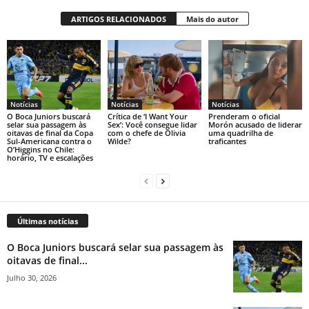
ARTIGOS RELACIONADOS
Mais do autor
Notícias
Notícias
Notícias
O Boca Juniors buscará
Crítica de ‘I Want Your
Prenderam o oficial
selar sua passagem às
Sex’: Você consegue lidar
Morón acusado de liderar
oitavas de final da Copa
com o chefe de Olivia
uma quadrilha de
Sul-Americana contra o
Wilde?
traficantes
O’Higgins no Chile:
horário, TV e escalações
Últimas notícias
O Boca Juniors buscará selar sua passagem às
oitavas de final...
Julho 30, 2026