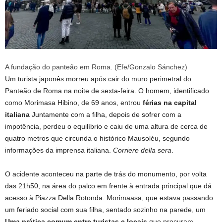
A fundação do panteão em Roma. (Efe/Gonzalo Sánchez)
Um turista japonês morreu após cair do muro perimetral do
Panteão de Roma na noite de sexta-feira. O homem, identificado
como Morimasa Hibino, de 69 anos, entrou
férias na capital
italiana
Juntamente com a filha, depois de sofrer com a
impotência, perdeu o equilíbrio e caiu de uma altura de cerca de
quatro metros que circunda o histórico Mausoléu, segundo
informações da imprensa italiana.
Corriere della sera
.
O acidente aconteceu na parte de trás do monumento, por volta
das 21h50, na área do palco em frente à entrada principal que dá
acesso à Piazza Della Rotonda. Morimaasa, que estava passando
um feriado social com sua filha, sentado sozinho na parede, um
Uma prática comum entre turistas e locais
que procuram