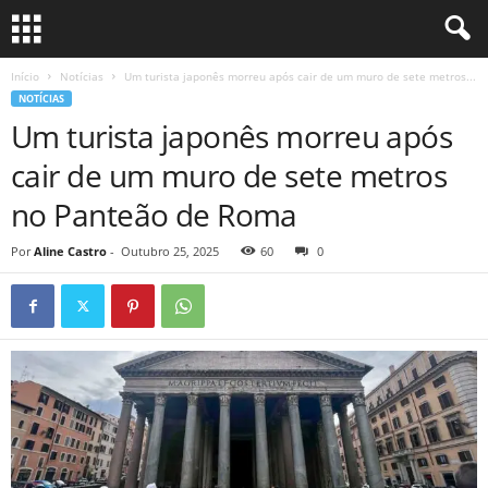
Início
Notícias
Um turista japonês morreu após cair de um muro de sete metros...
NOTÍCIAS
Um turista japonês morreu após
cair de um muro de sete metros
no Panteão de Roma
Por
Aline Castro
-
Outubro 25, 2025
60
0