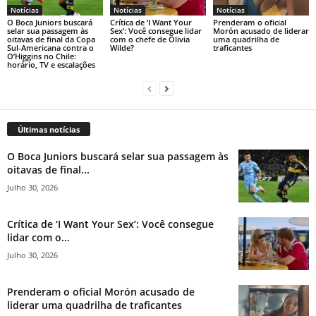
Notícias
Notícias
Notícias
O Boca Juniors buscará
Crítica de ‘I Want Your
Prenderam o oficial
selar sua passagem às
Sex’: Você consegue lidar
Morón acusado de liderar
oitavas de final da Copa
com o chefe de Olivia
uma quadrilha de
Sul-Americana contra o
Wilde?
traficantes
O’Higgins no Chile:
horário, TV e escalações
Últimas notícias
O Boca Juniors buscará selar sua passagem às
oitavas de final...
Julho 30, 2026
Crítica de ‘I Want Your Sex’: Você consegue
lidar com o...
Julho 30, 2026
Prenderam o oficial Morón acusado de
liderar uma quadrilha de traficantes