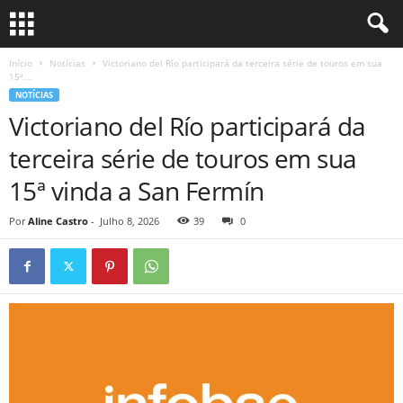
Início
Notícias
Victoriano del Río participará da terceira série de touros em sua
15ª...
NOTÍCIAS
Victoriano del Río participará da
terceira série de touros em sua
15ª vinda a San Fermín
Por
Aline Castro
-
Julho 8, 2026
39
0