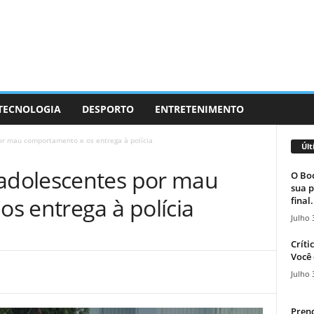
 TECNOLOGIA
DESPORTO
ENTRETENIMENTO
r mau comportamento e os entrega à polícia
Últ
dolescentes por mau
O Boc
sua p
s entrega à polícia
final.
Julho 
Críti
Você 
Julho 
Prend