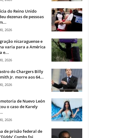
ícia do Reino Unido
deu dezenas de pessoas
m...
30, 2026
gração nicaraguense e
na varia para a América
a e...
30, 2026
astro do Chargers Billy
mith Jr. morre aos 64...
30, 2026
omotoria de Nuevo León
cou o caso de Karely
..
30, 2026
a de prisão federal de
‘Diddy’ Combs foi