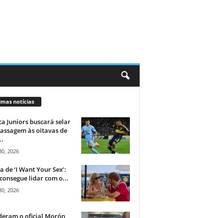
imas notícias
a Juniors buscará selar
assagem às oitavas de
..
30, 2026
ca de ‘I Want Your Sex’:
consegue lidar com o...
30, 2026
eram o oficial Morón