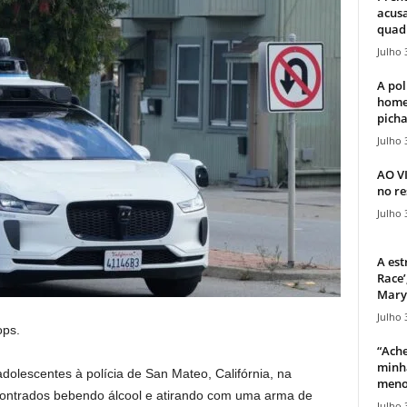
acusa
quadr
Julho 
A pol
home
picha
Julho 
AO V
no re
Julho 
A est
Race’
Mary 
Julho 
ops.
“Ache
minha
olescentes à polícia de San Mateo, Califórnia, na
meno
contrados bebendo álcool e atirando com uma arma de
Julho 