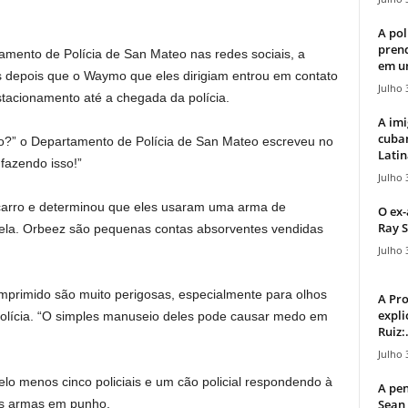
A pol
pren
ento de Polícia de San Mateo nas redes sociais, a
em u
s depois que o Waymo que eles dirigiam entrou em contato
Julho 
acionamento até a chegada da polícia.
A imi
cuba
ão?” o Departamento de Polícia de San Mateo escreveu no
Latin
fazendo isso!”
Julho 
o carro e determinou que eles usaram uma arma de
O ex-
Ray S
nela. Orbeez são pequenas contas absorventes vendidas
Julho 
mprimido são muito perigosas, especialmente para olhos
A Pr
expli
polícia. “O simples manuseio deles pode causar medo em
Ruiz:.
Julho 
o menos cinco policiais e um cão policial respondendo à
A pen
Sean 
s armas em punho.