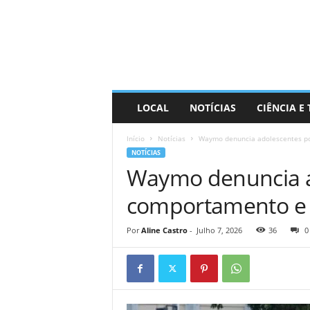
D
i
s
t
r
a
R
LOCAL
NOTÍCIAS
CIÊNCIA E
i
n
Início
Notícias
Waymo denuncia adolescentes po
d
NOTÍCIAS
o
Waymo denuncia a
comportamento e o
Por
Aline Castro
-
Julho 7, 2026
36
0