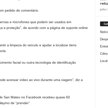
reduz
Julho 
m pedido de comentário.
rnas e microfones que podem ser usados ​​em
Cat
 e proteção”, de acordo com a página de suporte online
Notíc
Despo
ir a limpeza do veículo e ajudar a localizar itens
Entre
orte.
Ciênc
Local
imento facial ou outra tecnologia de identificação
ode acessar vídeo ao vivo durante uma viagem”, diz a
 de San Mateo no Facebook recebeu quase 60
Waymo de “prender”.