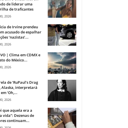
do de liderar uma
ilha de traficantes
30, 2026
ícia de Irvine prendeu
m acusado de espalhar
ções ‘nazistas’...
30, 2026
IVO | Clima em CDMX e
sto do México...
30, 2026
rela de ‘RuPaul’s Drag
, Alaska, interpretará
em ‘Oh,...
30, 2026
i que aquela era a
 vida”: Dezenas de
res continuam...
30, 2026