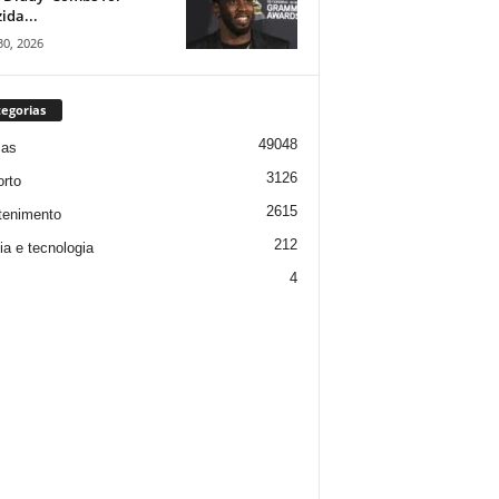
ida...
30, 2026
egorias
49048
ias
3126
rto
2615
tenimento
212
ia e tecnologia
4