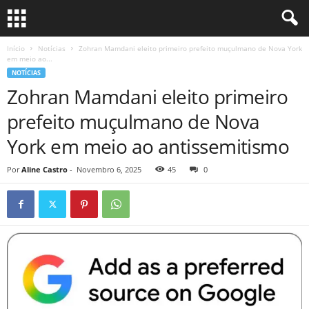
Início
Notícias
Zohran Mamdani eleito primeiro prefeito muçulmano de Nova York
em meio ao...
NOTÍCIAS
Zohran Mamdani eleito primeiro
prefeito muçulmano de Nova
York em meio ao antissemitismo
Por
Aline Castro
-
Novembro 6, 2025
45
0