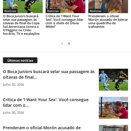
Notícias
Notícias
Notícias
O Boca Juniors buscará
Crítica de ‘I Want Your
Prenderam o oficial
selar sua passagem às
Sex’: Você consegue lidar
Morón acusado de liderar
oitavas de final da Copa
com o chefe de Olivia
uma quadrilha de
Sul-Americana contra o
Wilde?
traficantes
O’Higgins no Chile:
horário, TV e escalações
Últimas notícias
O Boca Juniors buscará selar sua passagem às
oitavas de final...
Julho 30, 2026
Crítica de ‘I Want Your Sex’: Você consegue
lidar com o...
Julho 30, 2026
Prenderam o oficial Morón acusado de