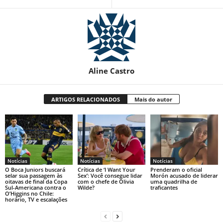
Aline Castro
ARTIGOS RELACIONADOS
Mais do autor
Notícias
Notícias
Notícias
O Boca Juniors buscará
Crítica de ‘I Want Your
Prenderam o oficial
selar sua passagem às
Sex’: Você consegue lidar
Morón acusado de liderar
oitavas de final da Copa
com o chefe de Olivia
uma quadrilha de
Sul-Americana contra o
Wilde?
traficantes
O’Higgins no Chile:
horário, TV e escalações