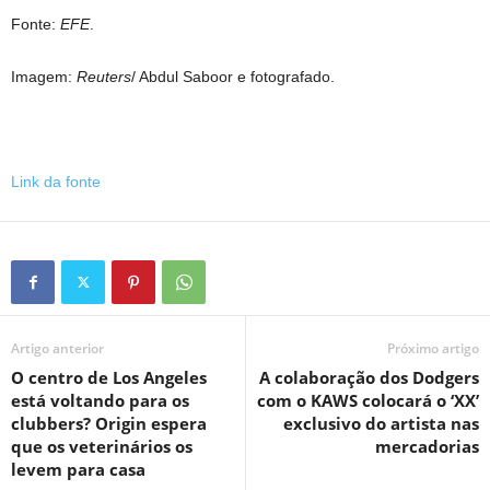
Fonte:
EFE
.
Imagem:
Reuters
/ Abdul Saboor e fotografado.
Link da fonte
Artigo anterior
Próximo artigo
O centro de Los Angeles
A colaboração dos Dodgers
está voltando para os
com o KAWS colocará o ‘XX’
clubbers? Origin espera
exclusivo do artista nas
que os veterinários os
mercadorias
levem para casa