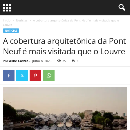
Início
Notícias
A cobertura arquitetônica da Pont Neuf é mais visitada que o
Louvre
NOTÍCIAS
A cobertura arquitetônica da Pont
Neuf é mais visitada que o Louvre
Por
Aline Castro
-
Julho 8, 2026
35
0