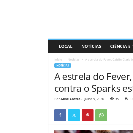
D
i
s
t
r
a
R
LOCAL
NOTÍCIAS
CIÊNCIA E
i
n
Início
Notícias
A estrela do Fever, Caitlin Clark,
d
NOTÍCIAS
o
A estrela do Fever, 
contra o Sparks es
Por
Aline Castro
-
Julho 9, 2026
35
0