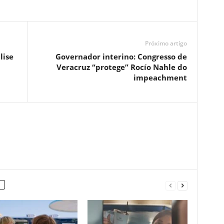
Próximo artigo
lise
Governador interino: Congresso de
Veracruz “protege” Rocío Nahle do
impeachment