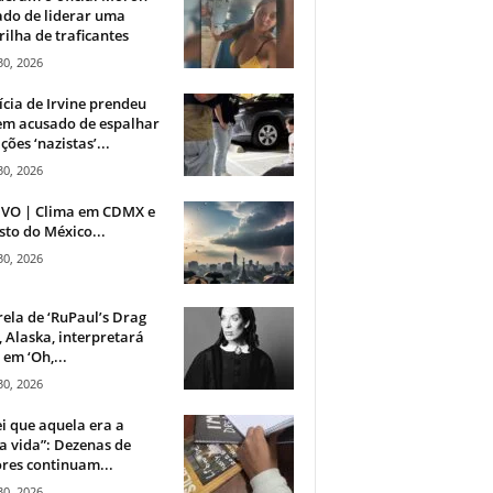
do de liderar uma
ilha de traficantes
30, 2026
ícia de Irvine prendeu
m acusado de espalhar
ções ‘nazistas’...
30, 2026
IVO | Clima em CDMX e
sto do México...
30, 2026
rela de ‘RuPaul’s Drag
, Alaska, interpretará
em ‘Oh,...
30, 2026
i que aquela era a
 vida”: Dezenas de
res continuam...
30, 2026