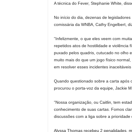
A técnica do Fever, Stephanie White, diss
No início do dia, dezenas de legisladore
comissária da WNBA, Cathy Engelbert, dize
“Infelizmente, o que eles veem com muit
repetidos atos de hostilidade e violência 
puxado pelos quadris, cutucado no olho e
muito mais do que um jogo físico normal
em resolver esses incidentes inaceitáveis ​
Quando questionado sobre a carta após o 
procurou o porta-voz da equipe, Jackie M
“Nossa organização, ou Caitlin, tem est
conhecimento de suas cartas. Fomos cla
discussões com a liga sobre a prioridade
Alyssa Thomas recebeu 2 penalidades, m