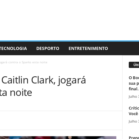
 TECNOLOGIA
DESPORTO
ENTRETENIMENTO
 jogará contra o Sparks esta noite
Últ
Caitlin Clark, jogará
O Boc
sua p
ta noite
final.
Julho 
Críti
Você 
Julho 
Prend