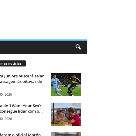
imas notícias
a Juniors buscará selar
assagem às oitavas de
..
30, 2026
ca de ‘I Want Your Sex’:
consegue lidar com o...
30, 2026
eram o oficial Morón