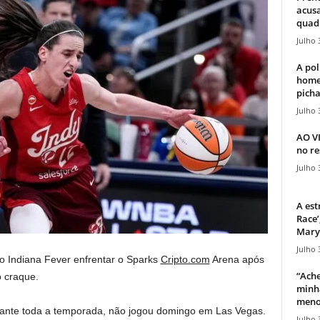
acusa
quadr
Julho 
A pol
home
picha
Julho 
AO V
no re
Julho 
A est
Race’
Mary 
Julho 
 o Indiana Fever enfrentar o Sparks
Cripto.com
Arena após
“Ache
 craque.
minha
meno
rante toda a temporada, não jogou domingo em Las Vegas.
Julho 