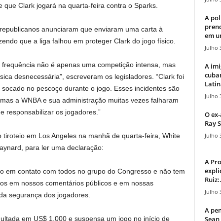
e que Clark jogará na quarta-feira contra o Sparks.
A pol
pren
s republicanos anunciaram que enviaram uma carta à
em u
ndo que a liga falhou em proteger Clark do jogo físico.
Julho 
a frequência não é apenas uma competição intensa, mas
A imi
cuba
física desnecessária”, escreveram os legisladores. “Clark foi
Latin
 socado no pescoço durante o jogo. Esses incidentes são
Julho 
, mas a WNBA e sua administração muitas vezes falharam
​e responsabilizar os jogadores.”
O ex-
Ray S
Julho 
tiroteio em Los Angeles na manhã de quarta-feira, White
aynard, para ler uma declaração:
A Pr
expli
ado em contato com todos no grupo do Congresso e não tem
Ruiz:.
ros em nossos comentários públicos e em nossas
Julho 
 da segurança dos jogadores.
A pen
Sean 
ultada em US$ 1.000 e suspensa um jogo no início de