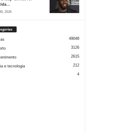
ida...
30, 2026
egorias
49048
ias
3126
rto
2615
tenimento
212
ia e tecnologia
4