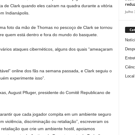
reduz
nta de Clark quando eles caíram na quadra durante a vitória
Julho 
m Indianápolis.
e uma foto da mão de Thomas no pescoço de Clark se tornou
Cat
ntre quem está dentro e fora do mundo do basquete.
Notíc
Despo
vários ataques cibernéticos, alguns dos quais “ameaçaram
Entre
Ciênc
ável” online dos fãs na semana passada, e Clark seguiu o
Local
uém experimente isso”.
Texas, August Pfluger, presidente do Comitê Republicano de
garantir que cada jogador compita em um ambiente seguro
em violência, discriminação ou retaliação”, escreveram os
 retaliação que crie um ambiente hostil, apoiamos