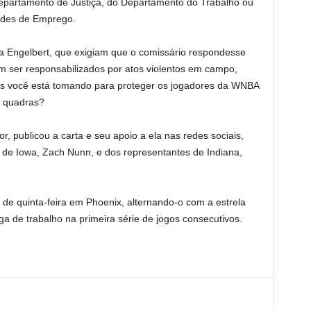
Departamento de Justiça, do Departamento do Trabalho ou
ades de Emprego.
ra Engelbert, que exigiam que o comissário respondesse
m ser responsabilizados por atos violentos em campo,
das você está tomando para proteger os jogadores da WNBA
s quadras?
, publicou a carta e seu apoio a ela nas redes sociais,
 de Iowa, Zach Nunn, e dos representantes de Indiana,
 de quinta-feira em Phoenix, alternando-o com a estrela
rga de trabalho na primeira série de jogos consecutivos.