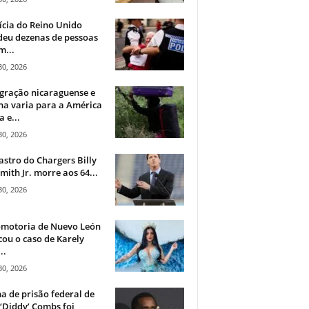
ícia do Reino Unido
deu dezenas de pessoas
m...
30, 2026
gração nicaraguense e
na varia para a América
a e...
30, 2026
astro do Chargers Billy
mith Jr. morre aos 64...
30, 2026
omotoria de Nuevo León
cou o caso de Karely
..
30, 2026
a de prisão federal de
‘Diddy’ Combs foi