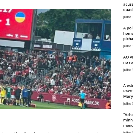
acusa
quadr
Julho 
A pol
home
picha
Julho 
AO V
no re
Julho 
A est
Race’
Mary 
Julho 
“Ache
minha
meno
Julho 