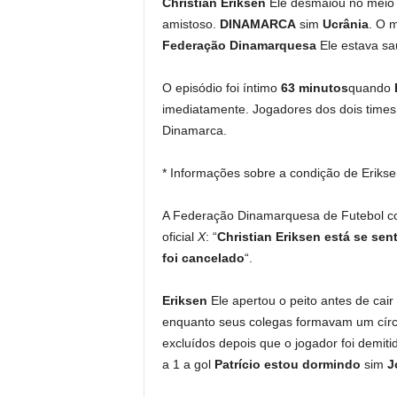
Christian Eriksen
Ele desmaiou no meio 
amistoso.
DINAMARCA
sim
Ucrânia
. O 
Federação Dinamarquesa
Ele estava sau
O episódio foi íntimo
63 minutos
quando
imediatamente. Jogadores dos dois tim
Dinamarca.
* Informações sobre a condição de Erikse
A Federação Dinamarquesa de Futebol com
oficial
X
: “
Christian Eriksen está se sen
foi cancelado
“.
Eriksen
Ele apertou o peito antes de cai
enquanto seus colegas formavam um círc
excluídos depois que o jogador foi demi
a 1 a gol
Patrício
estou dormindo
sim
J