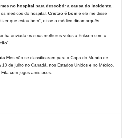
ames no hospital para descobrir a causa do incidente.
.
os médicos do hospital.
Cristão é bom
e ele me disse
dizer que estou bem”, disse o médico dinamarquês.
tenha enviado os seus melhores votos a Eriksen com o
stão
“.
nia
Eles não se classificaram para a Copa do Mundo de
a 19 de julho no Canadá, nos Estados Unidos e no México.
 Fifa com jogos amistosos.