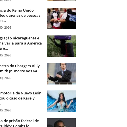
ícia do Reino Unido
deu dezenas de pessoas
m...
30, 2026
gração nicaraguense e
na varia para a América
a e...
30, 2026
astro do Chargers Billy
mith Jr. morre aos 64...
30, 2026
omotoria de Nuevo León
cou o caso de Karely
..
30, 2026
a de prisão federal de
‘Diddy’ Combs foi