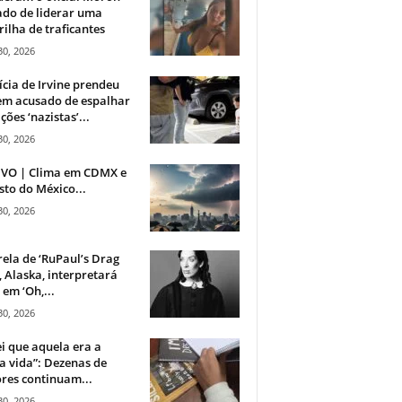
do de liderar uma
ilha de traficantes
30, 2026
ícia de Irvine prendeu
m acusado de espalhar
ções ‘nazistas’...
30, 2026
IVO | Clima em CDMX e
sto do México...
30, 2026
rela de ‘RuPaul’s Drag
, Alaska, interpretará
em ‘Oh,...
30, 2026
i que aquela era a
 vida”: Dezenas de
res continuam...
30, 2026