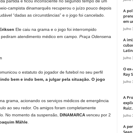
da partida e ficou inconsciente no segundo tempo de um
meio-campista dinamarquês recuperou o juízo pouco depois
A pol
dável “dadas as circunstâncias” e o jogo foi cancelado.
pren
em u
Julho 
Eriksen
Ele caiu na grama e o jogo foi interrompido
es pediram atendimento médico em campo.
Praça Odense
na
A imi
cuba
Latin
Julho 
n
O ex-
unicou o estatuto do jogador de futebol no seu perfil
Ray S
tindo bem e indo bem, a julgar pela situação. O jogo
Julho 
A Pr
r na grama, acionando os serviços médicos de emergência
expli
Ruiz:.
ulo ao seu redor. Os amigos foram completamente
tido. No momento da suspensão,
DINAMARCA
venceu por 2
Julho 
oaquim
Mähle
.
A pen
Sean 