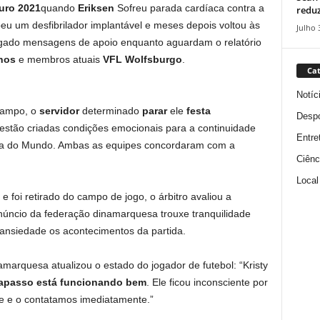
uro 2021
quando
Eriksen
Sofreu parada cardíaca contra a
reduz
beu um desfibrilador implantável e meses depois voltou às
Julho 
egado mensagens de apoio enquanto aguardam o relatório
nos
e membros atuais
VFL
Wolfsburgo
.
Cat
Notíc
ampo, o
servidor
determinado
parar
ele
festa
Despo
stão criadas condições emocionais para a continuidade
Entre
pa do Mundo. Ambas as equipes concordaram com a
Ciênc
Local
 foi retirado do campo de jogo, o árbitro avaliou a
anúncio da federação dinamarquesa trouxe tranquilidade
nsiedade os acontecimentos da partida.
marquesa atualizou o estado do jogador de futebol: “Kristy
apasso está funcionando bem
. Ele ficou inconsciente por
 e o contatamos imediatamente.”