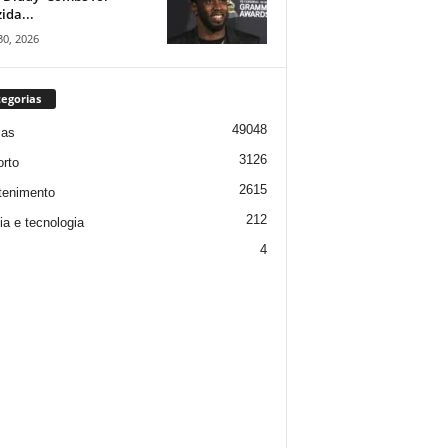
ida...
30, 2026
egorias
49048
ias
3126
rto
2615
tenimento
212
ia e tecnologia
4