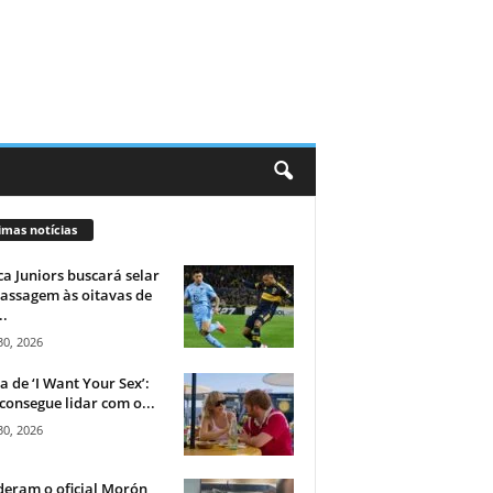
imas notícias
a Juniors buscará selar
assagem às oitavas de
..
30, 2026
ca de ‘I Want Your Sex’:
consegue lidar com o...
30, 2026
eram o oficial Morón