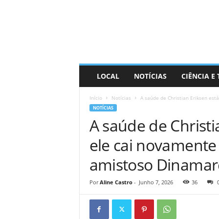
D
i
s
t
r
a
R
LOCAL
NOTÍCIAS
CIÊNCIA E
i
n
Início
Notícias
A saúde de Christian Eriksen est
d
NOTÍCIAS
o
A saúde de Christi
ele cai novamente
amistoso Dinamar
Por
Aline Castro
-
Junho 7, 2026
36