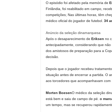
O episódio foi afetado pela memória de
E
Finlândia, foi reabilitado em campo, rece
competições; Nas últimas horas, têm ch
médico oficial do jogador de futebol.
34 a
Anúncio da seleção dinamarquesa
Após o desaparecimento de
Eriksen
no c
antecipadamente, considerando que não e
dos amistosos de preparação para a Co
decisão.
Depois que o jogador recebeu tratamento e
situação antes de encerrar a partida. O 
aos torcedores que acompanhavam com a
Morten Boesen
O médico da seleção dina
está bem e saiu de campo de pé.
o marc
um tempo, mas se recuperou rapidamente