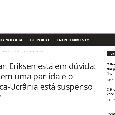
 TECNOLOGIA
DESPORTO
ENTRETENIMENTO
á em dúvida: ele cai novamente em...
Últ
an Eriksen está em dúvida:
O Boc
sua p
 em uma partida e o
final.
Julho 
ca-Ucrânia está suspenso
Críti
Você 
0
Julho 
Prend