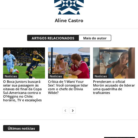
Aline Castro
ARTIGOS RELACIONADOS
Mais do autor
Notícias
Notícias
Notícias
O Boca Juniors buscará
Crítica de ‘I Want Your
Prenderam o oficial
selar sua passagem às
Sex’: Você consegue lidar
Morón acusado de liderar
oitavas de final da Copa
com o chefe de Olivia
uma quadrilha de
Sul-Americana contra o
Wilde?
traficantes
O’Higgins no Chile:
horário, TV e escalações
Últimas notícias