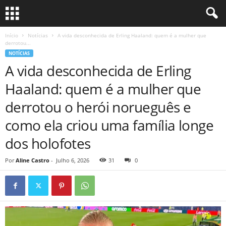
Início
Notícias
A vida desconhecida de Erling Haaland: quem é a mulher que
derrotou...
NOTÍCIAS
A vida desconhecida de Erling
Haaland: quem é a mulher que
derrotou o herói norueguês e
como ela criou uma família longe
dos holofotes
Por
Aline Castro
-
Julho 6, 2026
31
0