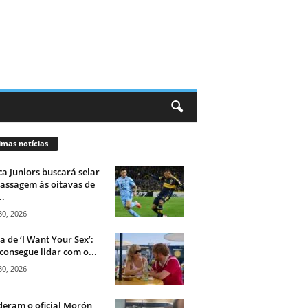
imas notícias
a Juniors buscará selar
assagem às oitavas de
..
30, 2026
ca de ‘I Want Your Sex’:
consegue lidar com o...
30, 2026
eram o oficial Morón