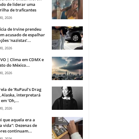
do de liderar uma
ilha de traficantes
30, 2026
ícia de Irvine prendeu
m acusado de espalhar
ções ‘nazistas’...
30, 2026
IVO | Clima em CDMX e
sto do México...
30, 2026
rela de ‘RuPaul’s Drag
, Alaska, interpretará
em ‘Oh,...
30, 2026
i que aquela era a
 vida”: Dezenas de
res continuam...
30, 2026