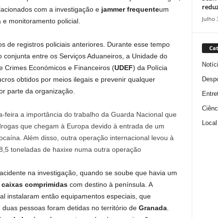
reduz
lacionados com a investigação e
jammer frequente
um
Julho 
a e monitoramento policial.
s de registros policiais anteriores. Durante esse tempo
Cat
conjunta entre os Serviços Aduaneiros, a Unidade do
Notíc
de Crimes Económicos e Financeiros (
UDEF
) da Polícia
Despo
lucros obtidos por meios ilegais e prevenir qualquer
or parte da organização.
Entre
Ciênc
ta-feira a importância do trabalho da Guarda Nacional que
Local
s drogas que chegam à Europa devido à entrada de um
ocaína. Além disso, outra operação internacional levou à
8,5 toneladas de haxixe numa outra operação
acidente na investigação, quando se soube que havia um
 caixas comprimidas
com destino à península. A
al instalaram então equipamentos especiais, que
 duas pessoas foram detidas no território de
Granada
.