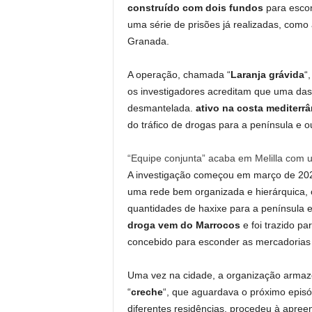
construído com dois fundos
para escon
uma série de prisões já realizadas, como
Granada.
A operação, chamada “
Laranja grávida
“
os investigadores acreditam que uma das 
desmantelada.
ativo na costa mediterr
do tráfico de drogas para a península e 
“Equipe conjunta” acaba em Melilla com 
A investigação começou em março de 2025
uma rede bem organizada e hierárquica, 
quantidades de haxixe para a península 
droga vem do Marrocos
e foi trazido p
concebido para esconder as mercadorias e 
Uma vez na cidade, a organização armaze
“
creche
“, que aguardava o próximo episód
diferentes residências, procedeu à apreen