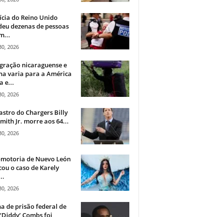
ícia do Reino Unido
deu dezenas de pessoas
m...
30, 2026
gração nicaraguense e
na varia para a América
a e...
30, 2026
astro do Chargers Billy
mith Jr. morre aos 64...
30, 2026
omotoria de Nuevo León
cou o caso de Karely
..
30, 2026
a de prisão federal de
‘Diddy’ Combs foi