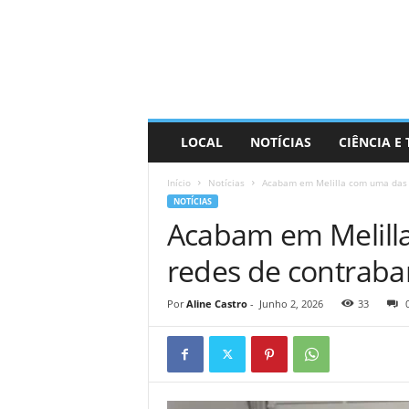
D
i
s
t
r
a
R
LOCAL
NOTÍCIAS
CIÊNCIA E
i
n
Início
Notícias
Acabam em Melilla com uma das 
d
NOTÍCIAS
o
Acabam em Melill
redes de contrab
Por
Aline Castro
-
Junho 2, 2026
33