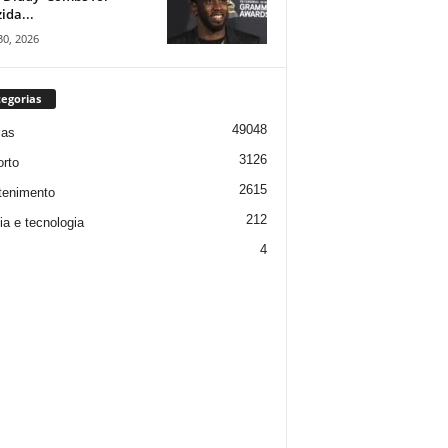
ida...
30, 2026
egorias
49048
ias
3126
rto
2615
tenimento
212
ia e tecnologia
4