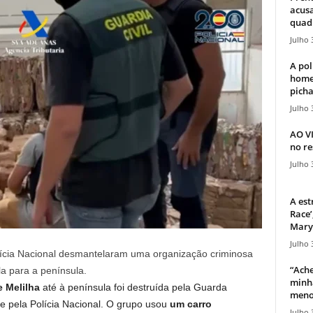
acusa
quadr
Julho 
A pol
home
picha
Julho 
AO V
no re
Julho 
A est
Race’
Mary 
Julho 
lícia Nacional desmantelaram uma organização criminosa
“Ache
la para a península.
minha
e Melilha
até à península foi destruída pela Guarda
meno
 e pela Polícia Nacional. O grupo usou
um carro
Julho 