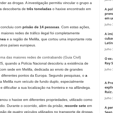
der as drogas. A investigação permitiu vincular o grupo a
A pol
 a descoberta de
três toneladas
o haxixe encontrado em
pren
em u
Julho 
, concluiu com
prisão de 14 pessoas
. Com estas ações,
maiores redes de tráfico ilegal foi completamente
A imi
cuba
ânea
e a região de Melilla, que cortou uma importante rota
Latin
outros países europeus.
Julho 
uma das maiores redes de contrabando (Guia Civil)
O ex-
Ray S
, quando a Polícia Nacional descobriu a existência de
Julho 
com sede em Melilla, dedicada ao envio de grandes
e diferentes pontos da Europa. Segundo pesquisas, o
a
ara Melilla num veículo de fundo duplo, especialmente
A Pr
expli
dificultar a sua localização na fronteira e na alfândega.
Ruiz:.
Julho 
nou o haxixe em diferentes propriedades, utilizado como
io. Durante o ocorrido, além da prisão,
recorde sete
em
A pen
Sean 
são de quatro veículos utilizados no transporte de drogas,