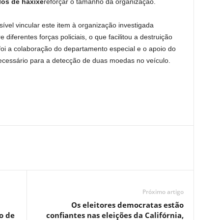
los de haxixe
reforçar o tamanho da organização.
ível vincular este item à organização investigada
e diferentes forças policiais, o que facilitou a destruição
e foi a colaboração do departamento especial e o apoio do
necessário para a detecção de duas moedas no veículo.
Próximo artigo
Os eleitores democratas estão
o de
confiantes nas eleições da Califórnia,