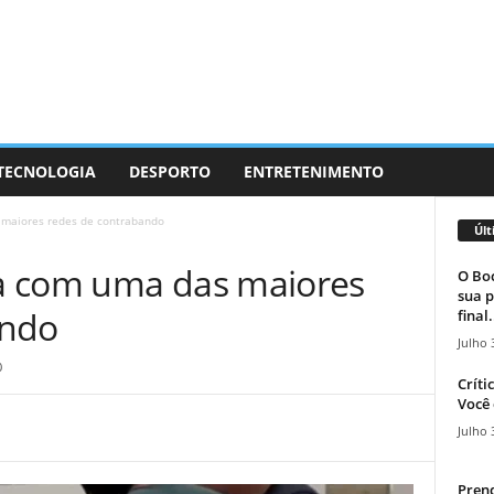
 TECNOLOGIA
DESPORTO
ENTRETENIMENTO
maiores redes de contrabando
Últ
a com uma das maiores
O Boc
sua p
ando
final.
Julho 
0
Críti
Você 
Julho 
Prend