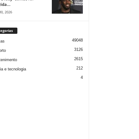
ida...
30, 2026
egorias
49048
ias
3126
rto
2615
tenimento
212
ia e tecnologia
4