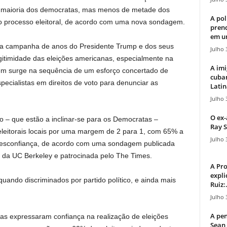
 a maioria dos democratas, mas menos de metade dos
A pol
o processo eleitoral, de acordo com uma nova sondagem.
pren
em u
 campanha de anos do Presidente Trump e dos seus
Julho 
egitimidade das eleições americanas, especialmente na
A imi
bém surge na sequência de um esforço concertado de
cuba
especialistas em direitos de voto para denunciar as
Latin
Julho 
O ex-
do – que estão a inclinar-se para os Democratas –
Ray S
eleitorais locais por uma margem de 2 para 1, com 65% a
Julho 
desconfiança, de acordo com uma sondagem publicada
s da UC Berkeley e patrocinada pelo The Times.
A Pr
expli
uando discriminados por partido político, e ainda mais
Ruiz:.
Julho 
A pen
as expressaram confiança na realização de eleições
Sean 