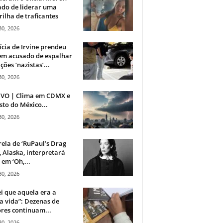
do de liderar uma
ilha de traficantes
30, 2026
ícia de Irvine prendeu
m acusado de espalhar
ções ‘nazistas’...
30, 2026
IVO | Clima em CDMX e
sto do México...
30, 2026
rela de ‘RuPaul’s Drag
, Alaska, interpretará
em ‘Oh,...
30, 2026
i que aquela era a
 vida”: Dezenas de
res continuam...
30, 2026