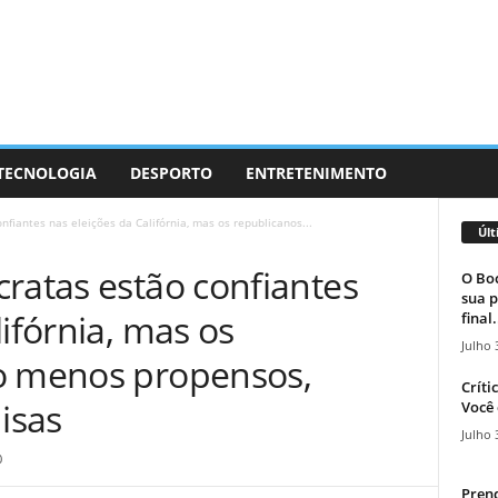
 TECNOLOGIA
DESPORTO
ENTRETENIMENTO
fiantes nas eleições da Califórnia, mas os republicanos...
Últ
ratas estão confiantes
O Boc
sua p
lifórnia, mas os
final.
Julho 
o menos propensos,
Críti
isas
Você 
Julho 
0
Prend