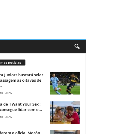
imas notícias
a Juniors buscará selar
assagem às oitavas de
..
30, 2026
ca de ‘I Want Your Sex’:
consegue lidar com o...
30, 2026
eram o oficial Morón