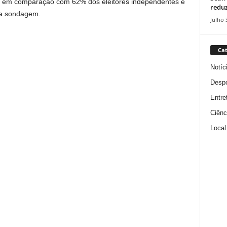
is, em comparação com 62% dos eleitores independentes e
reduz
 a sondagem.
Julho 
Cat
Notíc
Despo
Entre
Ciênc
Local