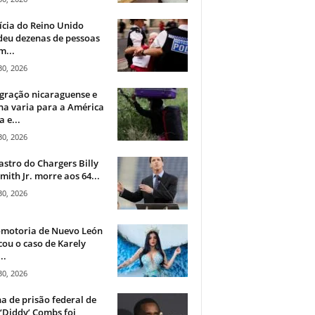
ícia do Reino Unido
deu dezenas de pessoas
m...
30, 2026
gração nicaraguense e
na varia para a América
a e...
30, 2026
astro do Chargers Billy
mith Jr. morre aos 64...
30, 2026
omotoria de Nuevo León
cou o caso de Karely
..
30, 2026
a de prisão federal de
‘Diddy’ Combs foi