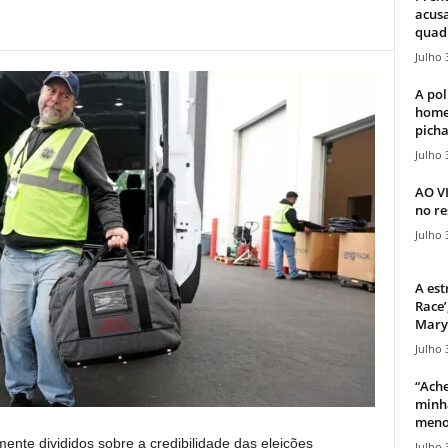
acusa
quadr
Julho 
A pol
home
picha
Julho 
AO V
no re
Julho 
A est
Race’
Mary 
Julho 
“Ache
minha
meno
mente divididos sobre a credibilidade das eleições
Julho 