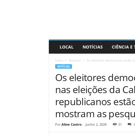
D
i
s
t
r
a
R
LOCAL
NOTÍCIAS
CIÊNCIA E
i
n
Início
Notícias
Os eleitores democratas estão con
d
NOTÍCIAS
o
Os eleitores democ
nas eleições da Ca
republicanos estã
mostram as pesqu
Por
Aline Castro
-
Junho 2, 2026
31