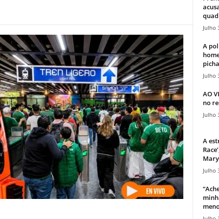
acusa
quadr
Julho 
A pol
home
picha
Julho 
AO V
no re
Julho 
A est
Race’
Mary 
Julho 
“Ache
minha
meno
Julho 