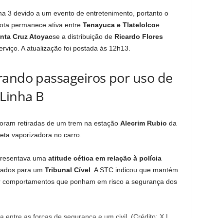
ha 3 devido a um evento de entretenimento, portanto o
 rota permanece ativa entre
Tenayuca e Tlatelolco
e
nta Cruz Atoyac
se a distribuição de
Ricardo Flores
iço. A atualização foi postada às 12h13.
rando passageiros por uso de
 Linha B
foram retiradas de um trem na estação
Alecrim Rubio
da
ta vaporizadora no carro.
apresentava uma
atitude cética em relação à polícia
evados para um
Tribunal Cível
. A STC indicou que mantém
nir comportamentos que ponham em risco a segurança dos
entre as forças de segurança e um civil. (Crédito: X |