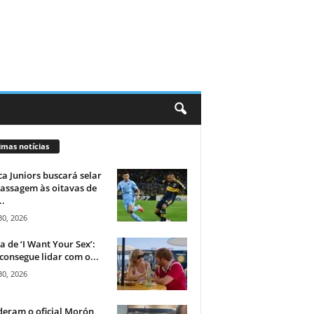
imas notícias
a Juniors buscará selar
assagem às oitavas de
..
30, 2026
ca de ‘I Want Your Sex’:
consegue lidar com o...
30, 2026
eram o oficial Morón