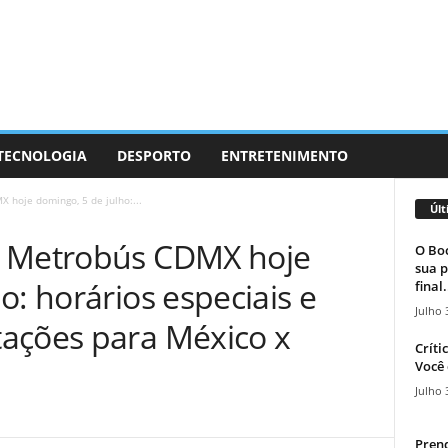
 TECNOLOGIA
DESPORTO
ENTRETENIMENTO
 hoje domingo, 5 de julho:...
Últ
e Metrobús CDMX hoje
O Boc
sua p
o: horários especiais e
final.
Julho 
ações para México x
Críti
Você 
Julho 
Prend