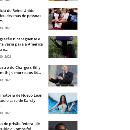
ícia do Reino Unido
deu dezenas de pessoas
m...
30, 2026
gração nicaraguense e
na varia para a América
a e...
30, 2026
astro do Chargers Billy
mith Jr. morre aos 64...
30, 2026
omotoria de Nuevo León
cou o caso de Karely
..
30, 2026
a de prisão federal de
‘Diddy’ Combs foi