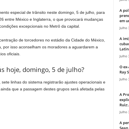
A pol
nto especial de trânsito neste domingo, 5 de julho, para
pren
6 entre México e Inglaterra, o que provocará mudanças
em u
 condições excepcionais no Metrô da capital.
Julho 
A imi
entração de torcedores no estádio da Cidade do México,
cuba
a, por isso aconselham os moradores a aguardarem a
Latin
os oficiais.
Julho 
O ex-
 hoje, domingo, 5 de julho?
Ray S
Julho 
 sete linhas do sistema registrarão ajustes operacionais e
u ainda que a passagem destes grupos será afetada pelas
A Pr
expli
Ruiz:.
Julho 
A pen
Sean 