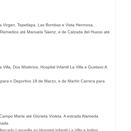
 Virgen, Tepetlapa, Las Bombas e Vista Hermosa.
 Remedios até Manuela Sáenz, e de Calzada del Hueso até
 Villa, Dos Mistérios, Hospital Infantil La Villa e Gustavo A.
 para o Deportivo 18 de Marzo, e de Martín Carrera para
Campo Marte até Glorieta Violeta. A estrada Alameda
hada.
ercado Lagunilla ao Hospital Infantil La Villa e Indios