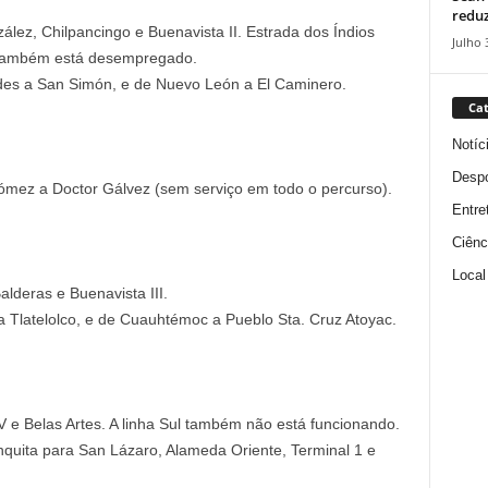
reduz
lez, Chilpancingo e Buenavista II. Estrada dos Índios
Julho 
 também está desempregado.
des a San Simón, e de Nuevo León a El Caminero.
Cat
Notíc
Despo
mez a Doctor Gálvez (sem serviço em todo o percurso).
Entre
Ciênc
Local
lderas e Buenavista III.
 Tlatelolco, e de Cuauhtémoc a Pueblo Sta. Cruz Atoyac.
 e Belas Artes. A linha Sul também não está funcionando.
nquita para San Lázaro, Alameda Oriente, Terminal 1 e