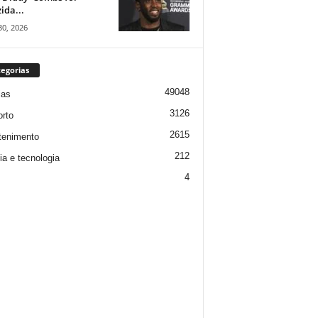
ida...
30, 2026
egorias
49048
ias
3126
rto
2615
tenimento
212
ia e tecnologia
4