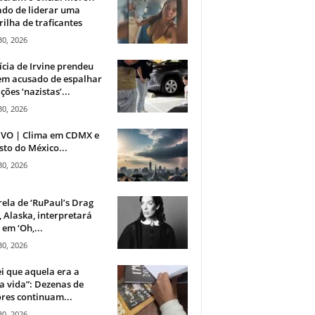
do de liderar uma
ilha de traficantes
30, 2026
ícia de Irvine prendeu
m acusado de espalhar
ções ‘nazistas’...
30, 2026
IVO | Clima em CDMX e
sto do México...
30, 2026
rela de ‘RuPaul’s Drag
, Alaska, interpretará
em ‘Oh,...
30, 2026
i que aquela era a
 vida”: Dezenas de
res continuam...
30, 2026