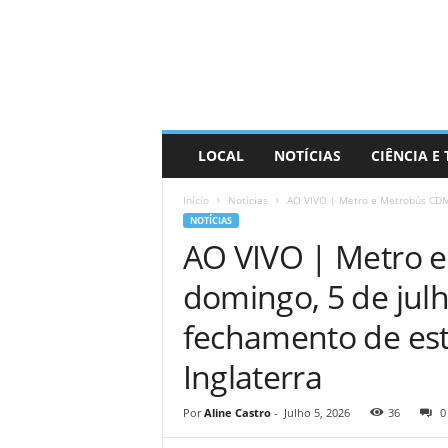
D
i
s
t
r
a
R
LOCAL
NOTÍCIAS
CIÊNCIA E
i
n
Início
Notícias
AO VIVO | Metro e Metrobús CDMX
d
NOTÍCIAS
o
AO VIVO | Metro 
domingo, 5 de julh
fechamento de est
Inglaterra
Por
Aline Castro
-
Julho 5, 2026
36
0