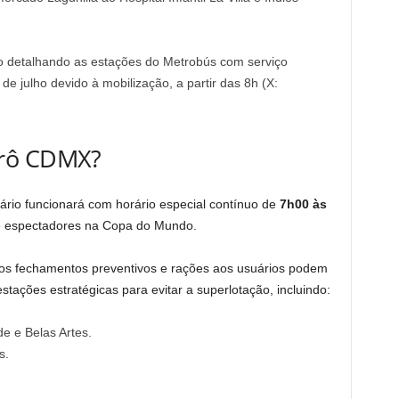
 detalhando as estações do Metrobús com serviço
e julho devido à mobilização, a partir das 8h (X:
trô CDMX?
ário funcionará com horário especial contínuo de
7h00 às
de espectadores na Copa do Mundo.
 os fechamentos preventivos e rações aos usuários podem
tações estratégicas para evitar a superlotação, incluindo:
de e Belas Artes.
s.