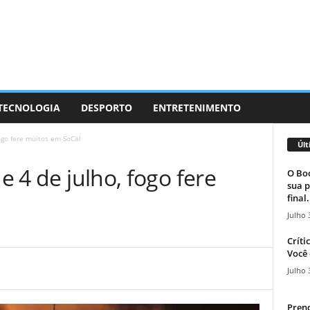
 TECNOLOGIA
DESPORTO
ENTRETENIMENTO
fogo fere muitos em SoCal
Últ
de 4 de julho, fogo fere
O Boc
sua p
final.
Julho 
Críti
Você 
Julho 
Prend