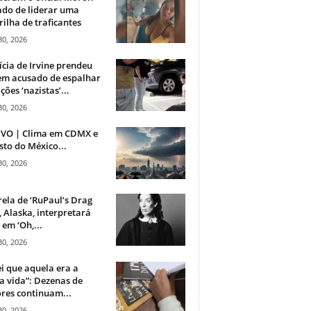
do de liderar uma
ilha de traficantes
30, 2026
ícia de Irvine prendeu
m acusado de espalhar
ções ‘nazistas’...
30, 2026
IVO | Clima em CDMX e
sto do México...
30, 2026
rela de ‘RuPaul’s Drag
, Alaska, interpretará
em ‘Oh,...
30, 2026
i que aquela era a
 vida”: Dezenas de
res continuam...
30, 2026