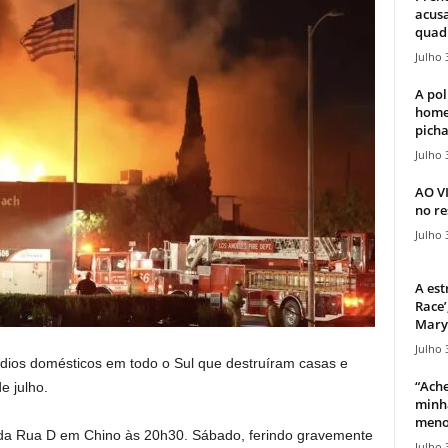
acusa
quadr
Julho 
A pol
home
picha
Julho 
AO V
no re
Julho 
A est
Race’
Mary 
Julho 
ndios domésticos em todo o Sul que destruíram casas e
“Ache
e julho.
minha
meno
 da Rua D em Chino às 20h30. Sábado, ferindo gravemente
Julho 