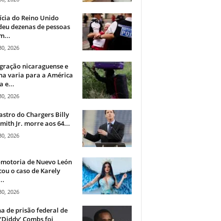
ícia do Reino Unido
deu dezenas de pessoas
m...
30, 2026
gração nicaraguense e
na varia para a América
a e...
30, 2026
astro do Chargers Billy
mith Jr. morre aos 64...
30, 2026
omotoria de Nuevo León
cou o caso de Karely
..
30, 2026
a de prisão federal de
‘Diddy’ Combs foi