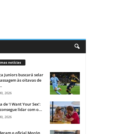
imas notícias
a Juniors buscará selar
assagem às oitavas de
..
30, 2026
ca de ‘I Want Your Sex’:
consegue lidar com o...
30, 2026
eram o oficial Morón