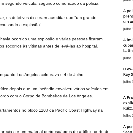
um segundo veículo, segundo comunicado da polícia.
A pol
pren
r, os detetives disseram acreditar que “um grande
em u
 causando a explosão”.
Julho 
 havia ocorrido uma explosão e várias pessoas ficaram
A imi
cuba
ros socorros às vítimas antes de levá-las ao hospital.
Latin
Julho 
O ex-
Ray S
nquanto Los Angeles celebrava o 4 de Julho.
Julho 
ítico depois que um incêndio envolveu vários veículos em
ordo com o Corpo de Bombeiros de Los Angeles.
A Pr
expli
Ruiz:.
rtamentos no bloco 1100 da Pacific Coast Highway na
Julho 
A pen
Sean 
ecia ser um material perigoso/fogos de artifício perto do