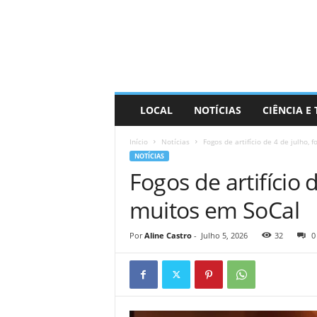
D
i
s
t
r
a
R
LOCAL
NOTÍCIAS
CIÊNCIA E
i
n
Início
Notícias
Fogos de artifício de 4 de julho, 
d
NOTÍCIAS
o
Fogos de artifício 
muitos em SoCal
Por
Aline Castro
-
Julho 5, 2026
32
0