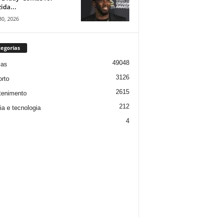
ida...
30, 2026
egorias
49048
ias
3126
rto
2615
tenimento
212
ia e tecnologia
4