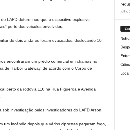
reduz
Julho 
do LAPD determinou que o dispositivo explosivo
ais” perto dos veículos envolvidos.
Cat
Notíc
miliar de dois andares foram evacuados, deslocando 10
Despo
Entre
ros encontraram um prédio comercial em chamas no
Ciênc
rea de Harbor Gateway, de acordo com o Corpo de
Local
al perto da rodovia 110 na Rua Figueroa e Avenida
.
ua sob investigação pelos investigadores do LAFD Arson.
am um incêndio depois que vários ciprestes pegaram fogo,