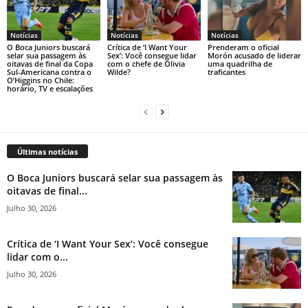
Notícias
Notícias
Notícias
O Boca Juniors buscará
Crítica de ‘I Want Your
Prenderam o oficial
selar sua passagem às
Sex’: Você consegue lidar
Morón acusado de liderar
oitavas de final da Copa
com o chefe de Olivia
uma quadrilha de
Sul-Americana contra o
Wilde?
traficantes
O’Higgins no Chile:
horário, TV e escalações
Últimas notícias
O Boca Juniors buscará selar sua passagem às
oitavas de final...
Julho 30, 2026
Crítica de ‘I Want Your Sex’: Você consegue
lidar com o...
Julho 30, 2026