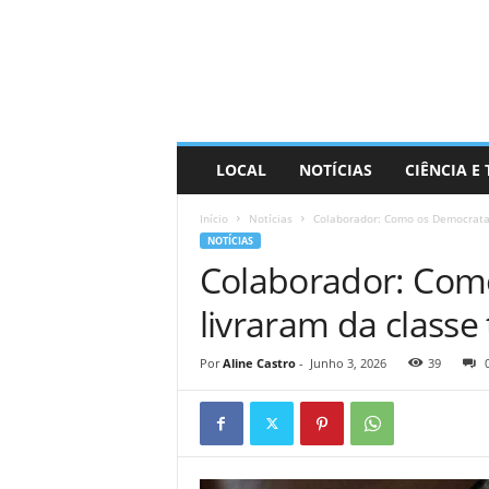
D
i
s
t
r
a
R
LOCAL
NOTÍCIAS
CIÊNCIA E
i
n
Início
Notícias
Colaborador: Como os Democratas
d
NOTÍCIAS
o
Colaborador: Com
livraram da classe
Por
Aline Castro
-
Junho 3, 2026
39