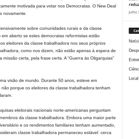
reduz
icamente motivada para votar nos Democratas. O New Deal
Julho 
lo novamente.
xtensivamente sobre comunidades rurais e da classe
Cat
o em aberto se estes democratas reformistas estão
Notíc
os eleitores da classe trabalhadora nos seus próprios
Despo
rabalhadora, como nos dizem, não estão apenas à espera de
 missão certa, pela frase certa. A “Guerra às Oligarquias”
Entre
Ciênc
Local
 uma visão de mundo. Durante 50 anos, esteve em
não porque os eleitores da classe trabalhadora tenham
daram.
quisas eleitorais nacionais norte-americanas perguntam
 membros da classe trabalhadora. Embora uma maior parte
iversitário e os rendimentos familiares tenham aumentado,
sideram classe trabalhadora permaneceu estável: cerca