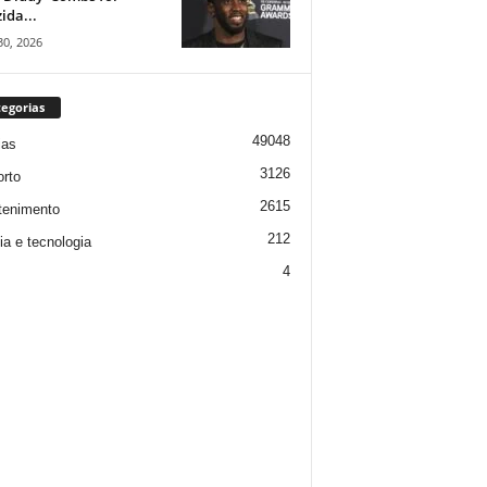
ida...
30, 2026
egorias
49048
ias
3126
rto
2615
tenimento
212
ia e tecnologia
4