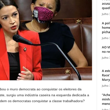
acusa
quadr
Julho 
A pol
home
picha
Julho 
AO V
no re
Julho 
A est
Race’
Mary 
Julho 
ou o muro democrata ao conquistar os eleitores da
“Ache
te, surgiu uma indústria caseira na esquerda dedicada a
minha
dem os democratas conquistar a classe trabalhadora?
meno
Julho 