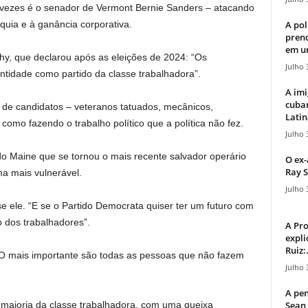
 vezes é o senador de Vermont Bernie Sanders – atacando
A pol
rquia e à ganância corporativa.
pren
em u
hy, que declarou após as eleições de 2024: “Os
Julho 
tidade como partido da classe trabalhadora”.
A imi
cuba
de candidatos – veteranos tatuados, mecânicos,
Latin
como fazendo o trabalho político que a política não fez.
Julho 
o Maine que se tornou o mais recente salvador operário
O ex-
Ray S
ma mais vulnerável.
Julho 
e ele. “E se o Partido Democrata quiser ter um futuro com
o dos trabalhadores”.
A Pr
expli
Ruiz:.
“O mais importante são todas as pessoas que não fazem
Julho 
A pen
Sean 
 maioria da classe trabalhadora, com uma queixa