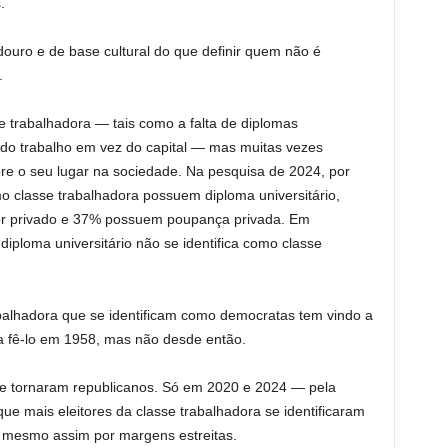
.
douro e de base cultural do que definir quem não é
.
e trabalhadora — tais como a falta de diplomas
ida do trabalho em vez do capital — mas muitas vezes
e o seu lugar na sociedade. Na pesquisa de 2024, por
o classe trabalhadora possuem diploma universitário,
or privado e 37% possuem poupança privada. Em
iploma universitário não se identifica como classe
abalhadora que se identificam como democratas tem vindo a
a fê-lo em 1958, mas não desde então.
 se tornaram republicanos. Só em 2020 e 2024 — pela
que mais eleitores da classe trabalhadora se identificaram
 mesmo assim por margens estreitas.