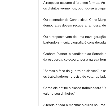
A resposta assume diferentes formas. Às
os distritos vermelhos, opondo-se à oliga
Ou o senador de Connecticut, Chris Murp
democratas devem recuperar a nossa iden
Ou a resposta vem de uma nova geração 
bartenders – cuja biografia é considerada 
Graham Platner, o candidato ao Senado d
da esquerda, colocou a teoria na sua for
“Somos a face da guerra de classes”, diss
os trabalhadores, precisa de votar ao lad
Como ele define a classe trabalhadora? 
valer o seu dinheiro.”
A teoria é toda a mesma: algures há uma