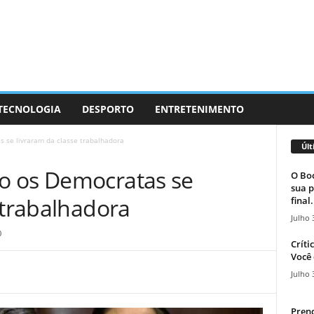
 TECNOLOGIA
DESPORTO
ENTRETENIMENTO
 se livraram da classe trabalhadora
Últ
o os Democratas se
O Boc
sua p
 trabalhadora
final.
Julho 
0
Críti
Você 
Julho 
Prend