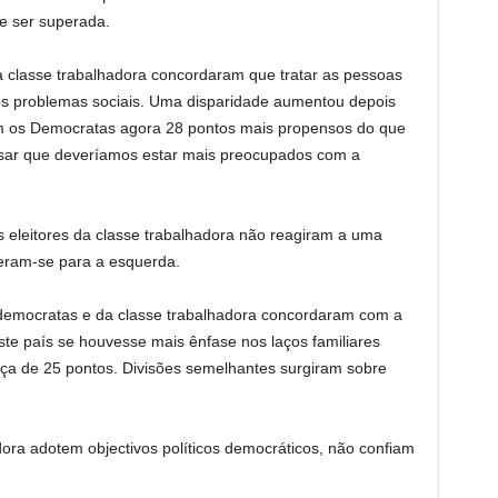
e ser superada.
a classe trabalhadora concordaram que tratar as pessoas
nos problemas sociais. Uma disparidade aumentou depois
m os Democratas agora 28 pontos mais propensos do que
ensar que deveríamos estar mais preocupados com a
os eleitores da classe trabalhadora não reagiram a uma
eram-se para a esquerda.
 democratas e da classe trabalhadora concordaram com a
te país se houvesse mais ênfase nos laços familiares
nça de 25 pontos. Divisões semelhantes surgiram sobre
dora adotem objectivos políticos democráticos, não confiam