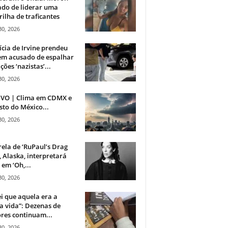
do de liderar uma
ilha de traficantes
30, 2026
ícia de Irvine prendeu
m acusado de espalhar
ções ‘nazistas’...
30, 2026
IVO | Clima em CDMX e
sto do México...
30, 2026
rela de ‘RuPaul’s Drag
, Alaska, interpretará
em ‘Oh,...
30, 2026
i que aquela era a
 vida”: Dezenas de
res continuam...
30, 2026