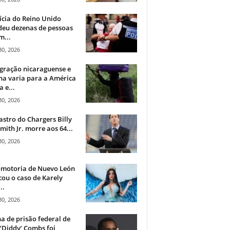
ícia do Reino Unido
deu dezenas de pessoas
m...
30, 2026
gração nicaraguense e
na varia para a América
a e...
30, 2026
astro do Chargers Billy
mith Jr. morre aos 64...
30, 2026
omotoria de Nuevo León
cou o caso de Karely
..
30, 2026
a de prisão federal de
‘Diddy’ Combs foi