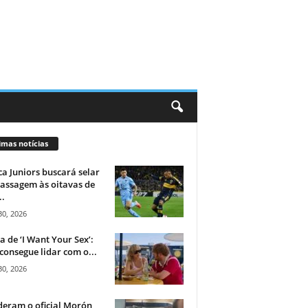
imas notícias
a Juniors buscará selar
assagem às oitavas de
..
30, 2026
ca de ‘I Want Your Sex’:
consegue lidar com o...
30, 2026
eram o oficial Morón