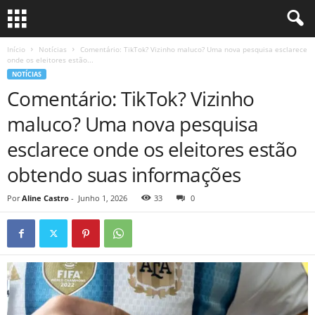
Início
Notícias
Comentário: TikTok? Vizinho maluco? Uma nova pesquisa esclarece
onde os eleitores estão...
NOTÍCIAS
Comentário: TikTok? Vizinho
maluco? Uma nova pesquisa
esclarece onde os eleitores estão
obtendo suas informações
Por
Aline Castro
-
Junho 1, 2026
33
0