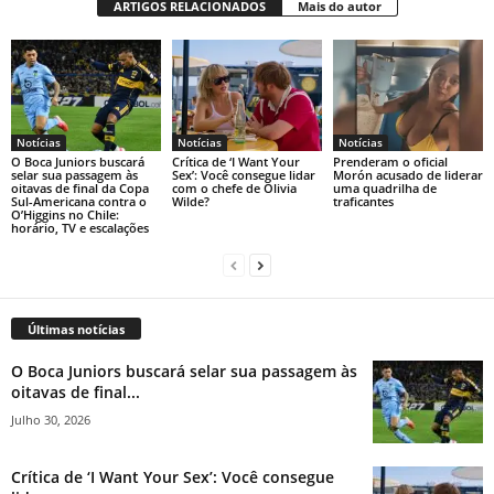
ARTIGOS RELACIONADOS
Mais do autor
Notícias
Notícias
Notícias
O Boca Juniors buscará
Crítica de ‘I Want Your
Prenderam o oficial
selar sua passagem às
Sex’: Você consegue lidar
Morón acusado de liderar
oitavas de final da Copa
com o chefe de Olivia
uma quadrilha de
Sul-Americana contra o
Wilde?
traficantes
O’Higgins no Chile:
horário, TV e escalações
Últimas notícias
O Boca Juniors buscará selar sua passagem às
oitavas de final...
Julho 30, 2026
Crítica de ‘I Want Your Sex’: Você consegue