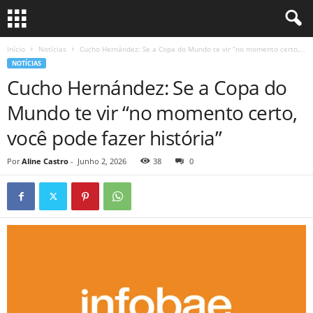
Início
Notícias
Cucho Hernández: Se a Copa do Mundo te vir “no momento certo,...
NOTÍCIAS
Cucho Hernández: Se a Copa do
Mundo te vir “no momento certo,
você pode fazer história”
Por
Aline Castro
-
Junho 2, 2026
38
0