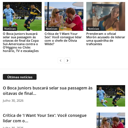
Notícias
Notícias
Notícias
O Boca Juniors buscará
Crítica de ‘I Want Your
Prenderam o oficial
selar sua passagem às
Sex’: Você consegue lidar
Morón acusado de liderar
oitavas de final da Copa
com o chefe de Olivia
uma quadrilha de
Sul-Americana contra o
Wilde?
traficantes
O’Higgins no Chile:
horário, TV e escalações
Últimas notícias
O Boca Juniors buscará selar sua passagem às
oitavas de final...
Julho 30, 2026
Crítica de ‘I Want Your Sex’: Você consegue
lidar com o...
Julho 30, 2026