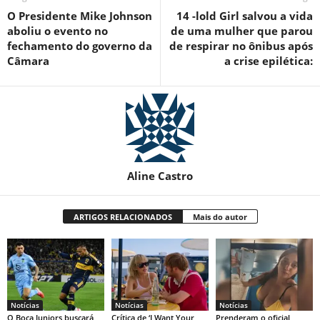
O Presidente Mike Johnson
14 -lold Girl salvou a vida
aboliu o evento no
de uma mulher que parou
fechamento do governo da
de respirar no ônibus após
Câmara
a crise epilética:
Aline Castro
ARTIGOS RELACIONADOS
Mais do autor
Notícias
Notícias
Notícias
O Boca Juniors buscará
Crítica de ‘I Want Your
Prenderam o oficial