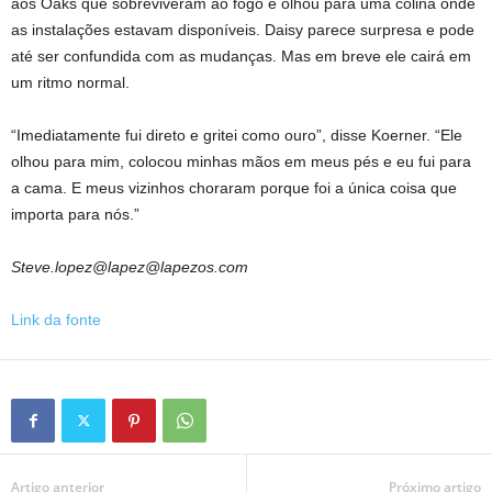
aos Oaks que sobreviveram ao fogo e olhou para uma colina onde
as instalações estavam disponíveis. Daisy parece surpresa e pode
até ser confundida com as mudanças. Mas em breve ele cairá em
um ritmo normal.
“Imediatamente fui direto e gritei como ouro”, disse Koerner. “Ele
olhou para mim, colocou minhas mãos em meus pés e eu fui para
a cama. E meus vizinhos choraram porque foi a única coisa que
importa para nós.”
Steve.lopez@lapez@lapezos.com
Link da fonte
Artigo anterior
Próximo artigo