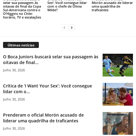
selar sua passagem às
Sex’: Você consegue lidar
Morón acusado de liderar
oitavas de final da Copa
com o chefe de Olivia
uma quadrilha de
Sul-Americana contra o
Wilde?
traficantes
O’Higgins no Chile:
horário, TV e escalações
Últimas notícias
O Boca Juniors buscará selar sua passagem às
oitavas de final...
Julho 30, 2026
Crítica de ‘I Want Your Sex’: Você consegue
lidar com o...
Julho 30, 2026
Prenderam o oficial Morón acusado de
liderar uma quadrilha de traficantes
Julho 30, 2026