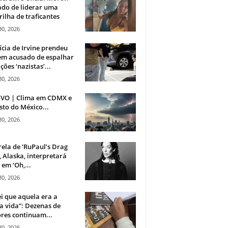
do de liderar uma
ilha de traficantes
30, 2026
ícia de Irvine prendeu
m acusado de espalhar
ções ‘nazistas’...
30, 2026
IVO | Clima em CDMX e
sto do México...
30, 2026
rela de ‘RuPaul’s Drag
, Alaska, interpretará
em ‘Oh,...
30, 2026
i que aquela era a
 vida”: Dezenas de
res continuam...
30, 2026