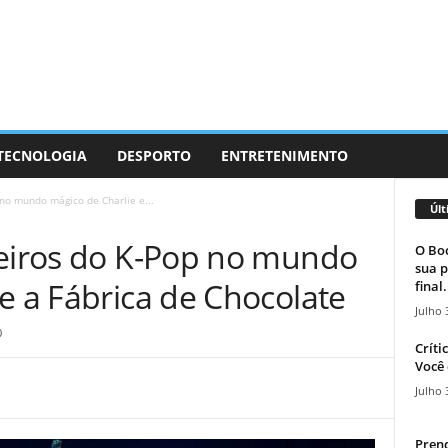
 TECNOLOGIA
DESPORTO
ENTRETENIMENTO
 no mundo mágico de Charlie e...
Últ
reiros do K-Pop no mundo
O Boc
sua p
e a Fábrica de Chocolate
final.
Julho 
0
Críti
Você 
Julho 
Prend