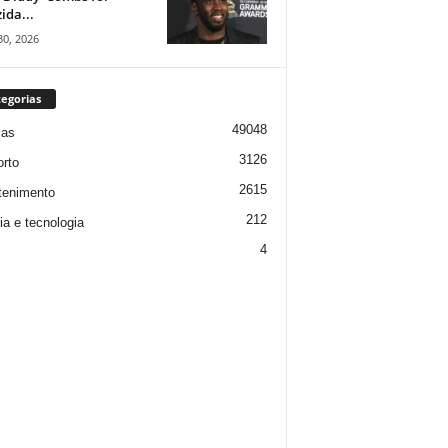
ida...
30, 2026
egorias
49048
ias
3126
rto
2615
tenimento
212
ia e tecnologia
4