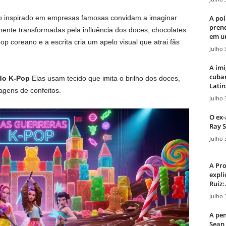
A pol
o inspirado em empresas famosas convidam a imaginar
pren
ente transformadas pela influência dos doces, chocolates
em u
op coreano e a escrita cria um apelo visual que atrai fãs
Julho 
A imi
cuba
do K-Pop
Elas usam tecido que imita o brilho dos doces,
Latin
agens de confeitos.
Julho 
O ex-
Ray S
Julho 
A Pr
expli
Ruiz:.
Julho 
A pen
Sean 