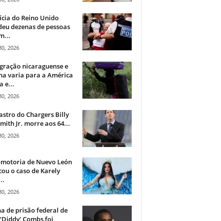
ícia do Reino Unido
deu dezenas de pessoas
m...
30, 2026
gração nicaraguense e
na varia para a América
a e...
30, 2026
astro do Chargers Billy
mith Jr. morre aos 64...
30, 2026
omotoria de Nuevo León
cou o caso de Karely
..
30, 2026
a de prisão federal de
‘Diddy’ Combs foi