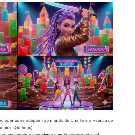
não apenas se adaptam ao mundo de Charlie e a Fábrica de
aneira. (Gêmeos)
enta movimento e dinamismo a cada número musical,