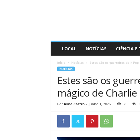
D
i
s
t
r
a
R
LOCAL
NOTÍCIAS
CIÊNCIA E
i
n
Início
Notícias
Estes são os guerreiros do K-Pop
d
NOTÍCIAS
o
Estes são os guer
mágico de Charlie 
Por
Aline Castro
-
Junho 1, 2026
38