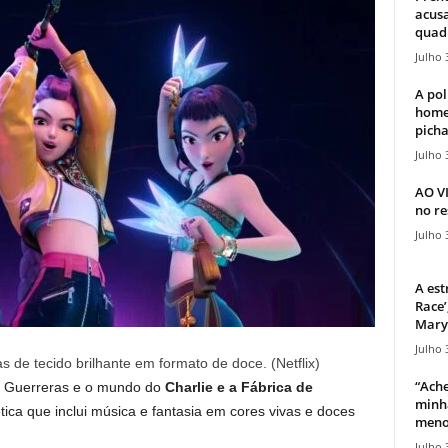
acusa
quadr
Julho 
A pol
home
picha
Julho 
AO V
no re
Julho 
A est
Race’
Mary 
Julho 
 de tecido brilhante em formato de doce. (Netflix)
“Ache
s Guerreras e o mundo do
Charlie e a Fábrica de
minha
ca que inclui música e fantasia em cores vivas e doces
meno
Julho 