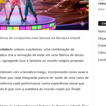
reduz
Julho 
Cat
Notíc
ncia da companhia mais famosa da literatura infantil.
Despo
Entre
olate
de colares a pulseiras, uma combinação de
Ciênc
ico cria a sensação de estar em uma fábrica de doces.
Local
, agregando luxo e fantasia ao mundo mágico proposto.
binam com a temática meiga, incorporando cores vivas e
lizar que cada integrante parece ter saído de uma caixa de
ransforma cada performance numa experiência visual que
 do K-pop com a subtileza do mundo criado por Roald