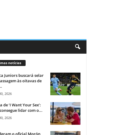
imas notícias
a Juniors buscará selar
assagem às oitavas de
..
30, 2026
ca de ‘I Want Your Sex’:
consegue lidar com o...
30, 2026
eram o oficial Morón