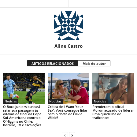
Aline Castro
ARTIGOS RELACIONADOS
Mais do autor
Notícias
Notícias
Notícias
O Boca Juniors buscará
Crítica de ‘I Want Your
Prenderam o oficial
selar sua passagem às
Sex’: Você consegue lidar
Morón acusado de liderar
oitavas de final da Copa
com o chefe de Olivia
uma quadrilha de
Sul-Americana contra o
Wilde?
traficantes
O’Higgins no Chile:
horário, TV e escalações