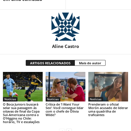
Aline Castro
ARTIGOS RELACIONADOS
Mais do autor
Notícias
Notícias
Notícias
O Boca Juniors buscará
Crítica de ‘I Want Your
Prenderam o oficial
selar sua passagem às
Sex’: Você consegue lidar
Morón acusado de liderar
oitavas de final da Copa
com o chefe de Olivia
uma quadrilha de
Sul-Americana contra o
Wilde?
traficantes
O’Higgins no Chile:
horário, TV e escalações