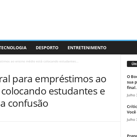
 TECNOLOGIA
DESPORTO
ENTRETENIMENTO
stimos ao ensino médio está colocando estudantes...
Últ
eral para empréstimos ao
O Boc
sua p
 colocando estudantes e
final.
Julho 
a confusão
Críti
Você 
Julho 
Prend