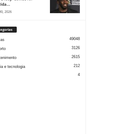
ida...
30, 2026
egorias
49048
ias
3126
rto
2615
tenimento
212
ia e tecnologia
4