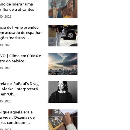
do de liderar uma
ilha de traficantes
30, 2026
ícia de Irvine prendeu
m acusado de espalhar
ções ‘nazistas’...
30, 2026
IVO | Clima em CDMX e
sto do México...
30, 2026
rela de ‘RuPaul’s Drag
, Alaska, interpretará
em ‘Oh,...
30, 2026
i que aquela era a
 vida”: Dezenas de
res continuam...
30, 2026