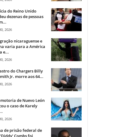
ícia do Reino Unido
deu dezenas de pessoas
m...
30, 2026
gração nicaraguense e
na varia para a América
a e...
30, 2026
astro do Chargers Billy
mith Jr. morre aos 64...
30, 2026
omotoria de Nuevo León
cou o caso de Karely
..
30, 2026
a de prisão federal de
‘Diddy’ Combs foi