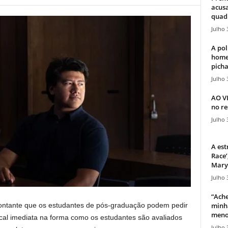
acusa
quadr
Julho 
A pol
home
picha
Julho 
AO V
no re
Julho 
A est
Race’
Mary 
Julho 
“Ache
minha
 montante que os estudantes de pós-graduação podem pedir
meno
al imediata na forma como os estudantes são avaliados
Julho 