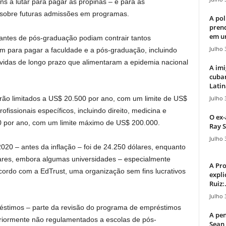
ns a lutar para pagar as propinas – e para as
 sobre futuras admissões em programas.
A pol
pren
em u
dantes de pós-graduação podiam contrair tantos
Julho 
m para pagar a faculdade e a pós-graduação, incluindo
ívidas de longo prazo que alimentaram a epidemia nacional
A imi
cuba
Latin
Julho 
serão limitados a US$ 20.500 por ano, com um limite de US$
issionais específicos, incluindo direito, medicina e
O ex-
00 por ano, com um limite máximo de US$ 200.000.
Ray S
Julho 
20 – antes da inflação – foi de 24.250 dólares, enquanto
lares, embora algumas universidades – especialmente
A Pr
acordo com a EdTrust, uma organização sem fins lucrativos
expli
Ruiz:.
Julho 
éstimos – parte da revisão do programa de empréstimos
A pen
riormente não regulamentados a escolas de pós-
Sean 