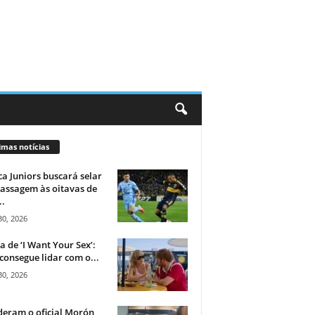
imas notícias
a Juniors buscará selar
assagem às oitavas de
..
30, 2026
ca de ‘I Want Your Sex’:
consegue lidar com o...
30, 2026
eram o oficial Morón