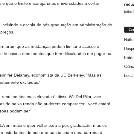
 que o limite encorajaria as universidades a cortar
reduz
Julho 
, incluindo a escola de pós-graduação em administração de
Cat
 preços.
Notíc
firmaram que as mudanças podem limitar o acesso à
Despo
 de baixos rendimentos que têm dificuldades em pagar ou
Entre
Ciênc
 Jennifer Delaney, economista da UC Berkeley. “Mas as
Local
ustamente excluídas.”
ndimentos mais elevados”, disse Wil Del Pilar, vice-
lias de baixa renda não puderem comparecer, “você estará
ssoas podem ser”.
LA em maio e quer voltar para a pós-graduação, mas os
ara estudantes de pós-graduação criam uma barreira à