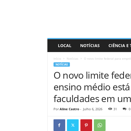
D
i
s
t
r
a
R
LOCAL
NOTÍCIAS
CIÊNCIA E
i
n
Início
Notícias
O novo limite federal para empré
d
NOTÍCIAS
o
O novo limite fed
ensino médio está
faculdades em um
Por
Aline Castro
-
Julho 6, 2026
31
0