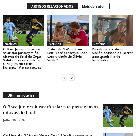
ARTIGOS RELACIONADOS
Mais do autor
Notícias
Notícias
Notícias
O Boca Juniors buscará
Crítica de ‘I Want Your
Prenderam o oficial
selar sua passagem às
Sex’: Você consegue lidar
Morón acusado de liderar
oitavas de final da Copa
com o chefe de Olivia
uma quadrilha de
Sul-Americana contra o
Wilde?
traficantes
O’Higgins no Chile:
horário, TV e escalações
Últimas notícias
O Boca Juniors buscará selar sua passagem às
oitavas de final...
Julho 30, 2026
Crítica de ‘I Want Your Sex’: Você consegue