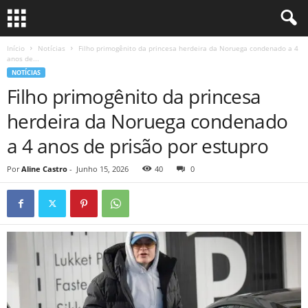
Início
Notícias
Filho primogênito da princesa herdeira da Noruega condenado a 4
anos de...
NOTÍCIAS
Filho primogênito da princesa
herdeira da Noruega condenado
a 4 anos de prisão por estupro
Por
Aline Castro
-
Junho 15, 2026
40
0