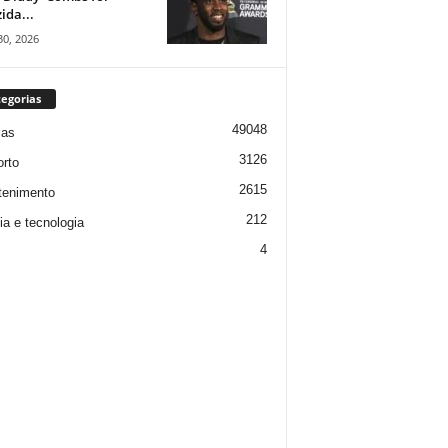
ida...
30, 2026
egorias
49048
ias
3126
rto
2615
tenimento
212
ia e tecnologia
4