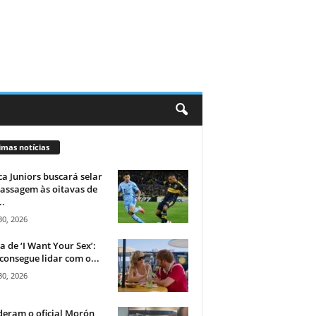
imas notícias
a Juniors buscará selar
assagem às oitavas de
..
30, 2026
ca de ‘I Want Your Sex’:
consegue lidar com o...
30, 2026
eram o oficial Morón