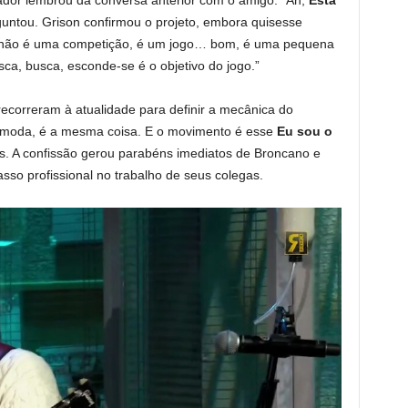
dor lembrou da conversa anterior com o amigo. “Ah,
Esta
guntou. Grison confirmou o projeto, embora quisesse
m, não é uma competição, é um jogo… bom, é uma pequena
a, busca, esconde-se é o objetivo do jogo.”
recorreram à atualidade para definir a mecânica do
 moda, é a mesma coisa. E o movimento é esse
Eu sou o
s. A confissão gerou parabéns imediatos de Broncano e
so profissional no trabalho de seus colegas.