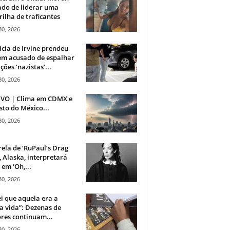
do de liderar uma
ilha de traficantes
30, 2026
ícia de Irvine prendeu
m acusado de espalhar
ções ‘nazistas’...
30, 2026
IVO | Clima em CDMX e
sto do México...
30, 2026
rela de ‘RuPaul’s Drag
, Alaska, interpretará
em ‘Oh,...
30, 2026
i que aquela era a
 vida”: Dezenas de
res continuam...
30, 2026