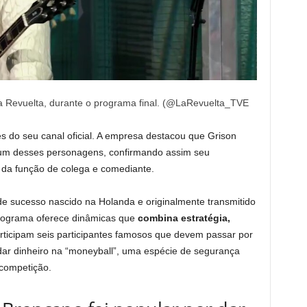
La Revuelta, durante o programa final. (@LaRevuelta_TVE
és do seu canal oficial. A empresa destacou que Grison
um desses personagens, confirmando assim seu
 da função de colega e comediante.
e sucesso nascido na Holanda e originalmente transmitido
programa oferece dinâmicas que
combina estratégia,
articipam seis participantes famosos que devem passar por
dar dinheiro na “moneyball”, uma espécie de segurança
 competição.