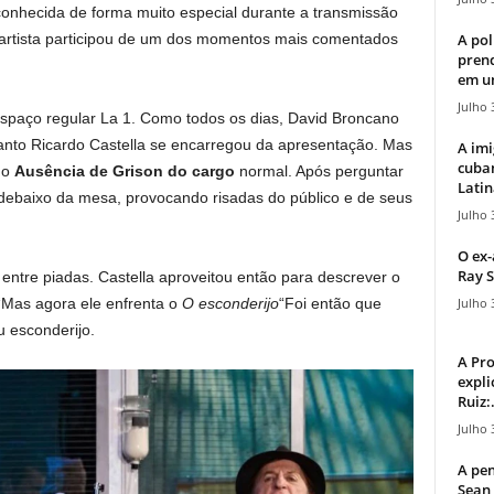
i conhecida de forma muito especial durante a transmissão
A pol
artista participou de um dos momentos mais comentados
pren
em u
Julho 
espaço regular La 1. Como todos os dias, David Broncano
anto Ricardo Castella se encarregou da apresentação. Mas
A imi
cuba
 o
Ausência de Grison do cargo
normal. Após perguntar
Latin
 debaixo da mesa, provocando risadas do público e de seus
Julho 
O ex-
Ray S
 entre piadas. Castella aproveitou então para descrever o
Julho 
“Mas agora ele enfrenta o
O esconderijo
“Foi então que
u esconderijo.
A Pr
expli
Ruiz:.
Julho 
A pen
Sean 