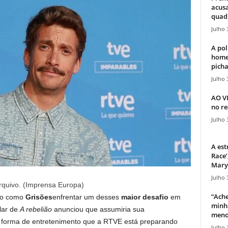
acusa
quadr
Julho 
A pol
home
picha
Julho 
AO V
no re
Julho 
A est
Race’
Mary 
Julho 
rquivo. (Imprensa Europa)
“Ache
do como
Grisões
enfrentar um desses
maior desafio
em
minha
ular de
A rebelião
anunciou que assumiria sua
meno
forma de entretenimento que a RTVE está preparando
Julho 