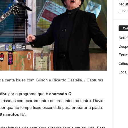
reduz
Julho 
Cat
Notíc
Despo
Entre
Ciênc
Local
a canta blues com Grison e Ricardo Castella. / Capturas
divulgar o programa que
é chamado
O
s risadas começaram entre os presentes no teatro. David
er quanto tempo ficou escondido para preparar a piada:
8 minutos lá
“.