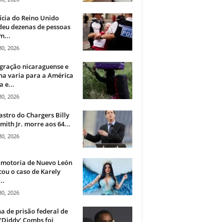
ícia do Reino Unido
deu dezenas de pessoas
m...
30, 2026
gração nicaraguense e
na varia para a América
a e...
30, 2026
astro do Chargers Billy
mith Jr. morre aos 64...
30, 2026
omotoria de Nuevo León
cou o caso de Karely
..
30, 2026
a de prisão federal de
‘Diddy’ Combs foi