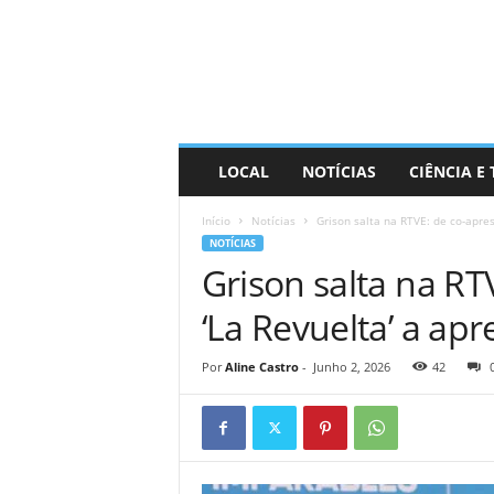
D
i
s
t
r
a
R
LOCAL
NOTÍCIAS
CIÊNCIA E
i
n
Início
Notícias
Grison salta na RTVE: de co-apres
d
NOTÍCIAS
o
Grison salta na RT
‘La Revuelta’ a apr
Por
Aline Castro
-
Junho 2, 2026
42