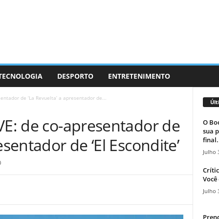
 TECNOLOGIA
DESPORTO
ENTRETENIMENTO
entador de ‘La Revuelta’ a apresentador de...
Últ
VE: de co-apresentador de
O Boc
sua p
esentador de ‘El Escondite’
final.
Julho 
0
Críti
Você 
Julho 
Prend