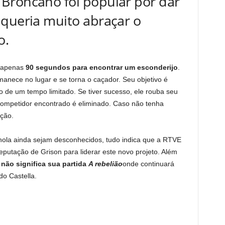
Broncano foi popular por dar
 queria muito abraçar o
o.
o apenas
90 segundos para encontrar um esconderijo
.
anece no lugar e se torna o caçador. Seu objetivo é
 de um tempo limitado. Se tiver sucesso, ele rouba seu
 competidor encontrado é eliminado. Caso não tenha
ção.
ola ainda sejam desconhecidos, tudo indica que a RTVE
eputação de Grison para liderar este novo projeto. Além
não significa sua partida
A rebelião
onde continuará
o Castella.