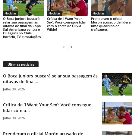
Notícias
Notícias
Notícias
O Boca Juniors buscará
Crítica de ‘I Want Your
Prenderam o oficial
selar sua passagem às
Sex’: Você consegue lidar
Morón acusado de liderar
oitavas de final da Copa
com o chefe de Olivia
uma quadrilha de
Sul-Americana contra o
Wilde?
traficantes
O’Higgins no Chile:
horário, TV e escalações
Últimas notícias
O Boca Juniors buscará selar sua passagem às
oitavas de final...
Julho 30, 2026
Crítica de ‘I Want Your Sex’: Você consegue
lidar com o...
Julho 30, 2026
Prenderam o oficial Morón acusado de