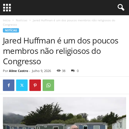
Início
Notícias
Jared Huffman é um dos poucos membros não religiosos do
Congresso
NOTÍCIAS
Jared Huffman é um dos poucos
membros não religiosos do
Congresso
Por
Aline Castro
-
Julho 9, 2026
38
0