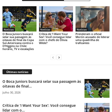
Notícias
Notícias
Notícias
O Boca Juniors buscará
Crítica de ‘I Want Your
Prenderam o oficial
selar sua passagem às
Sex’: Você consegue lidar
Morón acusado de liderar
oitavas de final da Copa
com o chefe de Olivia
uma quadrilha de
Sul-Americana contra o
Wilde?
traficantes
O’Higgins no Chile:
horário, TV e escalações
Últimas notícias
O Boca Juniors buscará selar sua passagem às
oitavas de final...
Julho 30, 2026
Crítica de ‘I Want Your Sex’: Você consegue
lidar com o...