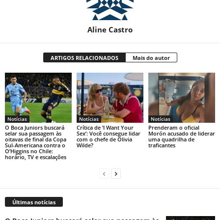
Aline Castro
ARTIGOS RELACIONADOS
Mais do autor
Notícias
Notícias
Notícias
O Boca Juniors buscará
Crítica de ‘I Want Your
Prenderam o oficial
selar sua passagem às
Sex’: Você consegue lidar
Morón acusado de liderar
oitavas de final da Copa
com o chefe de Olivia
uma quadrilha de
Sul-Americana contra o
Wilde?
traficantes
O’Higgins no Chile:
horário, TV e escalações
Últimas notícias