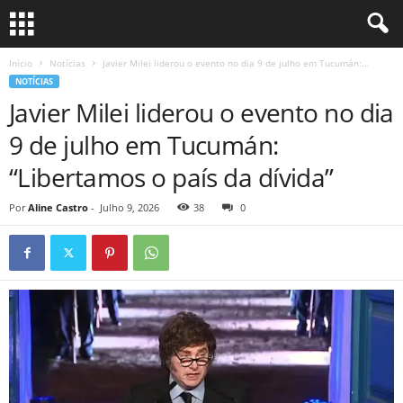
Início
Notícias
Javier Milei liderou o evento no dia 9 de julho em Tucumán:...
NOTÍCIAS
Javier Milei liderou o evento no dia
9 de julho em Tucumán:
“Libertamos o país da dívida”
Por
Aline Castro
-
Julho 9, 2026
38
0