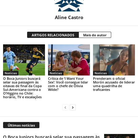
Aline Castro
ARTIGOS RELACIONADOS
Mais do autor
Notícias
Notícias
Notícias
O Boca Juniors buscará
Crítica de ‘I Want Your
Prenderam o oficial
selar sua passagem às
Sex’: Você consegue lidar
Morón acusado de liderar
oitavas de final da Copa
com o chefe de Olivia
uma quadrilha de
Sul-Americana contra o
Wilde?
traficantes
O’Higgins no Chile:
horário, TV e escalações
Últimas notícias
O Boca Juniors buscará selar sua passagem às