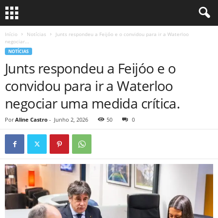
Início
Notícias
Junts respondeu a Feijóo e o convidou para ir a Waterloo
negociar...
NOTÍCIAS
Junts respondeu a Feijóo e o
convidou para ir a Waterloo
negociar uma medida crítica.
Por
Aline Castro
-
Junho 2, 2026
50
0