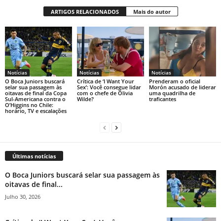
ARTIGOS RELACIONADOS
Mais do autor
Notícias
Notícias
Notícias
O Boca Juniors buscará
Crítica de ‘I Want Your
Prenderam o oficial
selar sua passagem às
Sex’: Você consegue lidar
Morón acusado de liderar
oitavas de final da Copa
com o chefe de Olivia
uma quadrilha de
Sul-Americana contra o
Wilde?
traficantes
O’Higgins no Chile:
horário, TV e escalações
Últimas notícias
O Boca Juniors buscará selar sua passagem às
oitavas de final...
Julho 30, 2026