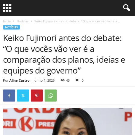
Início
Notícias
Keiko Fujimori antes do debate: “O que vocês vão ver é a...
NOTÍCIAS
Keiko Fujimori antes do debate:
“O que vocês vão ver é a
comparação dos planos, ideias e
equipes do governo”
Por
Aline Castro
-
Junho 1, 2026
43
0